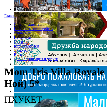
Главная
/
Описание отеля
Спецпредложения
Наличие мест на рейсах
Стоп-лист
Поиск цен
О стране
Каталог отелей
Экскурсии
Визы
Доп. информация и услуги
Mom Tris Villa Royal
Ной) 5*
ПХУКЕТ