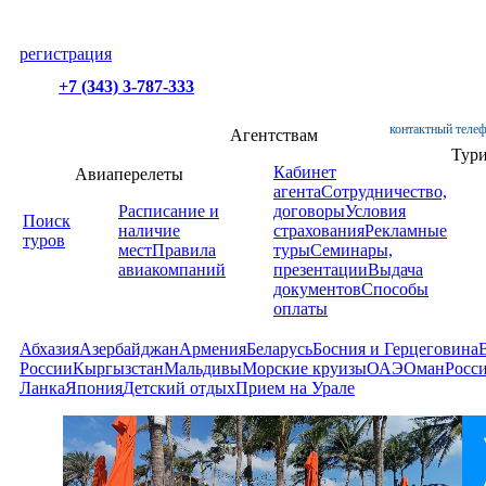
регистрация
+7 (343) 3-787-333
контактный телеф
Агентствам
Тур
Кабинет
Авиаперелеты
агента
Сотрудничество,
Расписание и
договоры
Условия
Поиск
наличие
страхования
Рекламные
туров
мест
Правила
туры
Семинары,
авиакомпаний
презентации
Выдача
документов
Способы
оплаты
Абхазия
Азербайджан
Армения
Беларусь
Босния и Герцеговина
России
Кыргызстан
Мальдивы
Морские круизы
ОАЭ
Оман
Росс
Ланка
Япония
Детский отдых
Прием на Урале