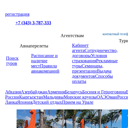
регистрация
+7 (343) 3-787-333
контактный телеф
Агентствам
Тур
Кабинет
Авиаперелеты
агента
Сотрудничество,
Расписание и
договоры
Условия
Поиск
наличие
страхования
Рекламные
туров
мест
Правила
туры
Семинары,
авиакомпаний
презентации
Выдача
документов
Способы
оплаты
Абхазия
Азербайджан
Армения
Беларусь
Босния и Герцеговина
России
Кыргызстан
Мальдивы
Морские круизы
ОАЭ
Оман
Росс
Ланка
Япония
Детский отдых
Прием на Урале