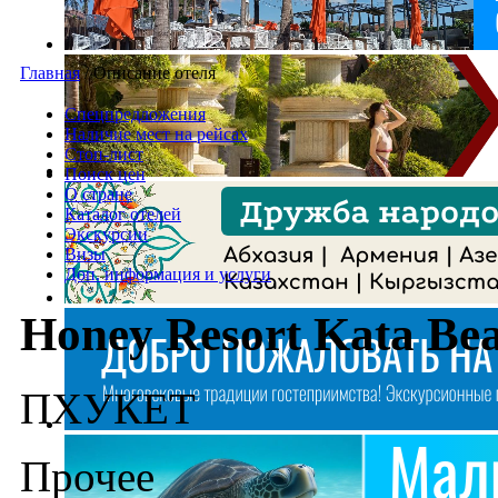
Главная
/
Описание отеля
Спецпредложения
Наличие мест на рейсах
Стоп-лист
Поиск цен
О стране
Каталог отелей
Экскурсии
Визы
Доп. информация и услуги
Honey Resort Kata Be
ПХУКЕТ
Прочее