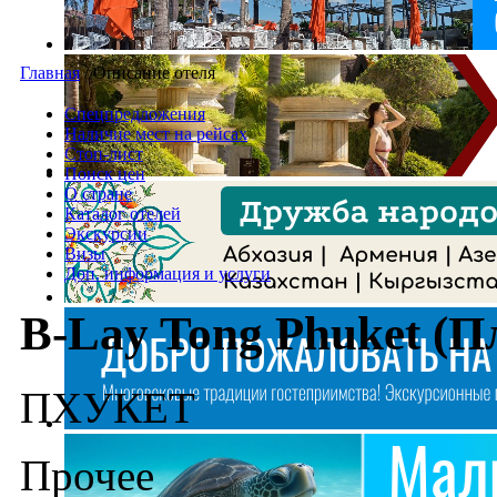
Главная
/
Описание отеля
Спецпредложения
Наличие мест на рейсах
Стоп-лист
Поиск цен
О стране
Каталог отелей
Экскурсии
Визы
Доп. информация и услуги
B-Lay Tong Phuket (П
ПХУКЕТ
Прочее