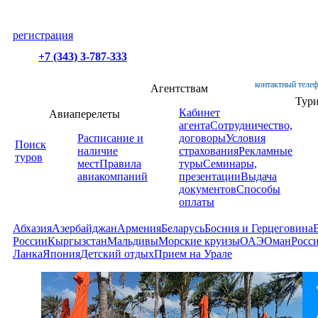
регистрация
+7 (343) 3-787-333
контактный телеф
Агентствам
Тур
Кабинет
Авиаперелеты
агента
Сотрудничество,
Расписание и
договоры
Условия
Поиск
наличие
страхования
Рекламные
туров
мест
Правила
туры
Семинары,
авиакомпаний
презентации
Выдача
документов
Способы
оплаты
Абхазия
Азербайджан
Армения
Беларусь
Босния и Герцеговина
России
Кыргызстан
Мальдивы
Морские круизы
ОАЭ
Оман
Росс
Ланка
Япония
Детский отдых
Прием на Урале