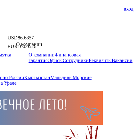
вход
USD
86.6857
О компании
EUR
100.0526
мятка
О компании
Финансовая
гарантия
Офисы
Сотрудники
Реквизиты
Вакансии
 по России
Кыргызстан
Мальдивы
Морские
а Урале