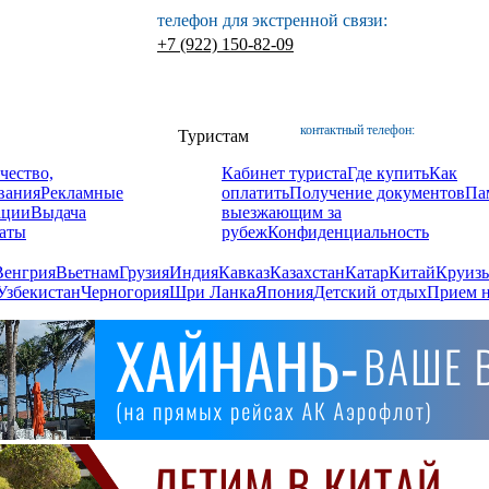
телефон для экстренной связи:
+7 (922) 150-82-09
контактный телефон:
Туристам
чество,
Кабинет туриста
Где купить
Как
вания
Рекламные
оплатить
Получение документов
Па
ации
Выдача
выезжающим за
аты
рубеж
Конфиденциальность
Венгрия
Вьетнам
Грузия
Индия
Кавказ
Казахстан
Катар
Китай
Круизы
Узбекистан
Черногория
Шри Ланка
Япония
Детский отдых
Прием н