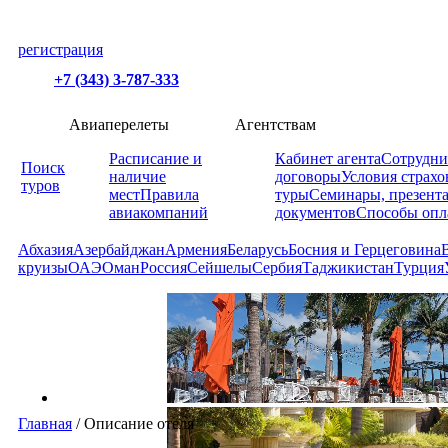
регистрация
+7 (343) 3-787-333
Авиаперелеты
Агентствам
Расписание и
Кабинет агента
Сотрудни
Поиск
наличие
договоры
Условия страхо
туров
мест
Правила
туры
Семинары, презент
авиакомпаний
документов
Способы опл
Абхазия
Азербайджан
Армения
Беларусь
Босния и Герцеговина
круизы
ОАЭ
Оман
Россия
Сейшелы
Сербия
Таджикистан
Турция
Главная
/
Описание отеля