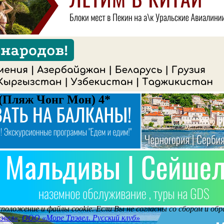
 (Пляж Чонг Мон) 4*
асположение и файлы cookie. Если Вы не согласны со сбором и о
эвел»
,
ООО «Море Трэвел. Русский клуб»