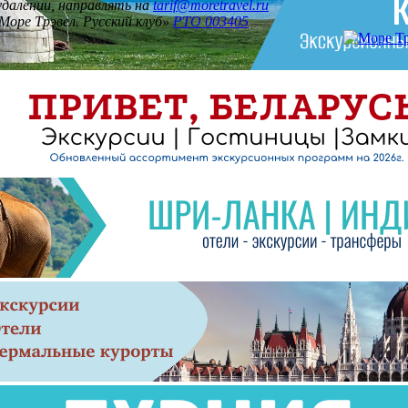
 удалении, направлять на
tarif@moretravel.ru
Море Трэвел. Русский клуб»
РТО 003405