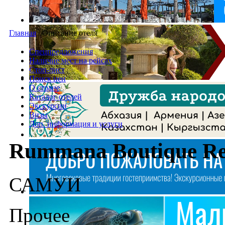
Главная
/
Описание отеля
Спецпредложения
Наличие мест на рейсах
Стоп-лист
Поиск цен
О стране
Каталог отелей
Экскурсии
Визы
Доп. информация и услуги
Rummana Boutique Re
САМУИ
Прочее