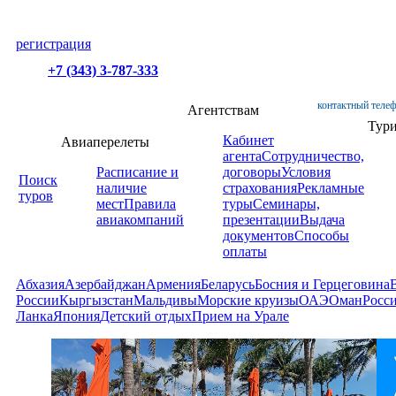
регистрация
+7 (343) 3-787-333
контактный телеф
Агентствам
Тур
Кабинет
Авиаперелеты
агента
Сотрудничество,
Расписание и
договоры
Условия
Поиск
наличие
страхования
Рекламные
туров
мест
Правила
туры
Семинары,
авиакомпаний
презентации
Выдача
документов
Способы
оплаты
Абхазия
Азербайджан
Армения
Беларусь
Босния и Герцеговина
России
Кыргызстан
Мальдивы
Морские круизы
ОАЭ
Оман
Росс
Ланка
Япония
Детский отдых
Прием на Урале