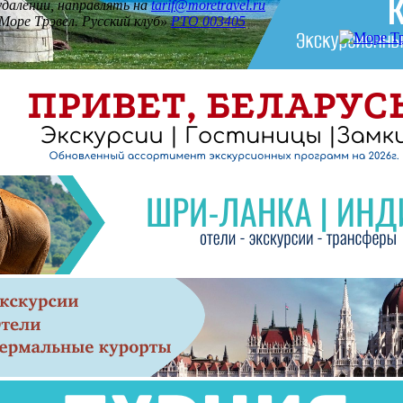
 удалении, направлять на
tarif@moretravel.ru
Море Трэвел. Русский клуб»
РТО 003405