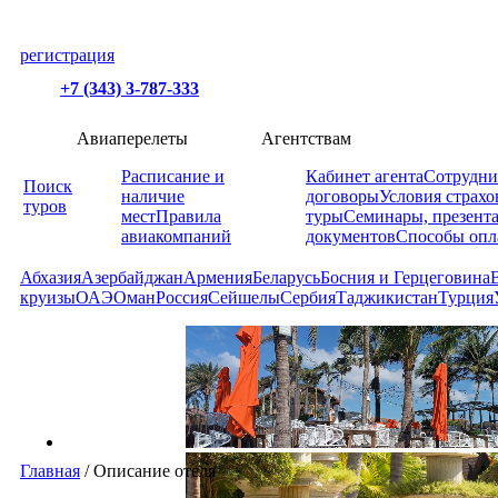
регистрация
+7 (343) 3-787-333
Авиаперелеты
Агентствам
Расписание и
Кабинет агента
Сотрудни
Поиск
наличие
договоры
Условия страхо
туров
мест
Правила
туры
Семинары, презент
авиакомпаний
документов
Способы опл
Абхазия
Азербайджан
Армения
Беларусь
Босния и Герцеговина
круизы
ОАЭ
Оман
Россия
Сейшелы
Сербия
Таджикистан
Турция
Главная
/
Описание отеля