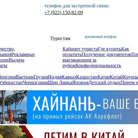
телефон для экстренной связи:
+7 (922) 150-82-09
контактный телефон:
Туристам
чество,
Кабинет туриста
Где купить
Как
вания
Рекламные
оплатить
Получение документов
Па
ации
Выдача
выезжающим за
аты
рубеж
Конфиденциальность
Венгрия
Вьетнам
Грузия
Индия
Кавказ
Казахстан
Катар
Китай
Круизы
Узбекистан
Черногория
Шри Ланка
Япония
Детский отдых
Прием н