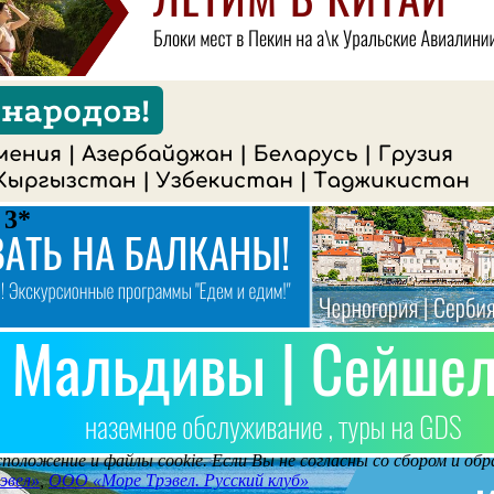
 3*
асположение и файлы cookie. Если Вы не согласны со сбором и о
эвел»
,
ООО «Море Трэвел. Русский клуб»