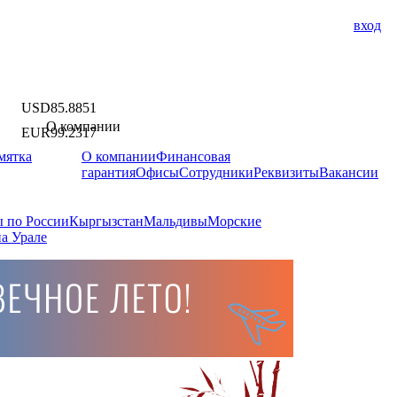
вход
USD
85.8851
О компании
EUR
99.2317
мятка
О компании
Финансовая
гарантия
Офисы
Сотрудники
Реквизиты
Вакансии
 по России
Кыргызстан
Мальдивы
Морские
а Урале