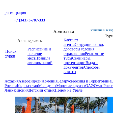
регистрация
+7 (343) 3-787-333
контактный телеф
Агентствам
Тур
Кабинет
Авиаперелеты
агента
Сотрудничество,
Расписание и
договоры
Условия
Поиск
наличие
страхования
Рекламные
туров
мест
Правила
туры
Семинары,
авиакомпаний
презентации
Выдача
документов
Способы
оплаты
Абхазия
Азербайджан
Армения
Беларусь
Босния и Герцеговина
России
Кыргызстан
Мальдивы
Морские круизы
ОАЭ
Оман
Росс
Ланка
Япония
Детский отдых
Прием на Урале