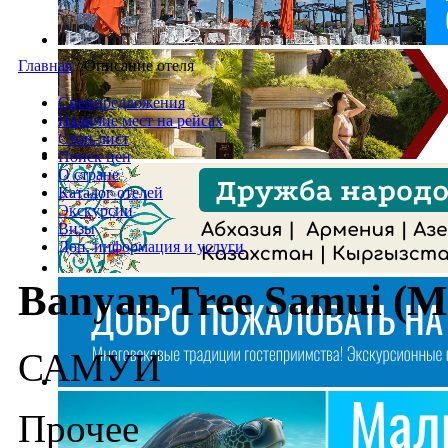
Главная
/
Описание отеля
Спецпредложения
Наличие мест на рейсах
Стоп-лист
Поиск цен
О стране
Каталог отелей
Экскурсии
Визы
Доп. информация и услуги
Banyan Tree Samui (
САМУИ
Прочее