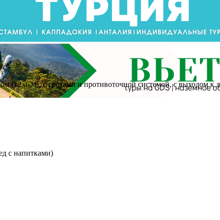
ном (12х6 м), с гротами и противоточной системой, с выходом к
бед с напитками)