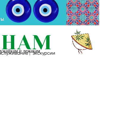
 лужайкам и лежакам