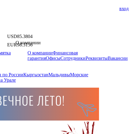
вход
USD
85.3804
О компании
EUR
98.3156
мятка
О компании
Финансовая
гарантия
Офисы
Сотрудники
Реквизиты
Вакансии
 по России
Кыргызстан
Мальдивы
Морские
а Урале