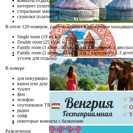
комнаты отдыха,
интернет (платно)
стиральные машины
сушилки (платно)
В отеле 120 номеров, расположенных в двух рядом находящих
Single room (19 кв.м.)
Double room (25 кв.м. на 2-3 человека)
Family room (1 комн., 30 кв.м., для 2-4 человек, с дву
Family room (2 комн., 42 кв.м. для 2 взрослых и 1-3 де
уголок для отдыха)
В номере
для некурящих
ванна или душ
туалет
фен
телефон
спутниковое ТВ
радио
сейф
некоторые комнаты с балконами
Развлечения