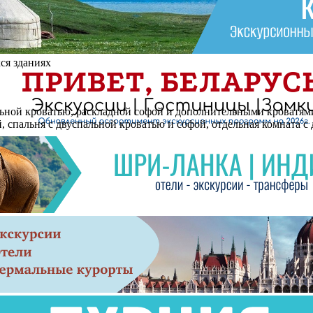
ся зданиях
спальной кроватью, раскладной софой и дополнительными кроватям
тей, спальня с двуспальной кроватью и софой, отдельная комната 