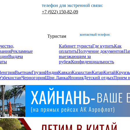
телефон для экстренной связи:
+7 (922) 150-82-09
контактный телефон:
Туристам
чество,
Кабинет туриста
Где купить
Как
вания
Рекламные
оплатить
Получение документов
Па
ации
Выдача
выезжающим за
аты
рубеж
Конфиденциальность
Венгрия
Вьетнам
Грузия
Индия
Кавказ
Казахстан
Катар
Китай
Круизы
Узбекистан
Черногория
Шри Ланка
Япония
Детский отдых
Прием н