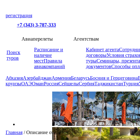
регистрация
+7 (343) 3-787-333
Авиаперелеты
Агентствам
Расписание и
Кабинет агента
Сотрудни
Поиск
наличие
договоры
Условия страхо
туров
мест
Правила
туры
Семинары, презент
авиакомпаний
документов
Способы опл
Абхазия
Азербайджан
Армения
Беларусь
Босния и Герцеговина
круизы
ОАЭ
Оман
Россия
Сейшелы
Сербия
Таджикистан
Турция
Главная
/
Описание отеля