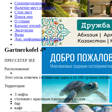
Спецпредложения
Наличие мест на рейсах
Стоп-лист
Поиск цен
О стране
Каталог отелей
Экскурсии
Визы
Доп. информация и услуги
Gartnerkofel 4*
ПРЕССЕГЕР ЗЕЕ
Расположение
Этот отель отмечен гостями как один к из 100 лучших отелей.
Территория
3 лифта
столовая с красивым панорамным видом
бар
кафе