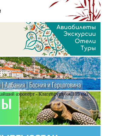
жайший аэропорт - Клагенфурт (ок.105 км).