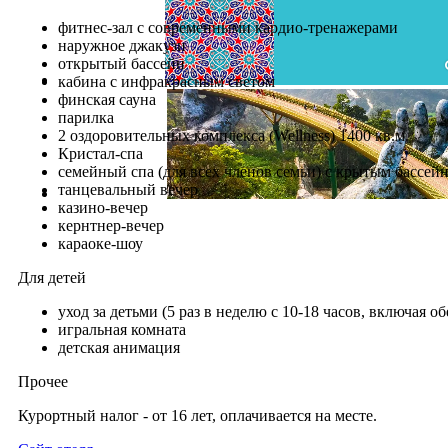
фитнес-зал с современными кардио-тренажерами
наружное джакузи
открытый бассейн
кабина с инфракрасным светом
финская сауна
парилка
2 оздоровительных комплекса (Wellness) 1400 кв.м.
Кристал-спа
семейный спа (для всех членов семьи) с крытым бассей
танцевальный вечер
казино-вечер
кернтнер-вечер
караоке-шоу
Для детей
уход за детьми (5 раз в неделю с 10-18 часов, включая о
игральная комната
детская анимация
Прочее
Курортный налог - от 16 лет, оплачивается на месте.