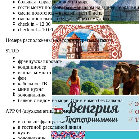
большая терраса с видом на море
гости могут пользоваться мангалом на задней террасе в
смена полотенец – каждый третий день
смена постельного белья – через семь дней
check in – 12.00
check out – 10.00
Номера расположены на втором и третьем этажах.
STUD
французская кровать
кондиционер
ванная комната
фен
кабельное ТВ
мини-кухня
холодильник
балкон с видом на море. Один номер без балкона
АРР 04 (двухкомнатный номер)
в спальне французская кровать
в гостиной раскладной диван
кухня
холодильник