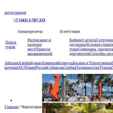
регистрация
+7 (343) 3-787-333
Авиаперелеты
Агентствам
Расписание и
Кабинет агента
Сотрудни
Поиск
наличие
договоры
Условия страхо
туров
мест
Правила
туры
Семинары, презент
авиакомпаний
документов
Способы опл
Абхазия
Азербайджан
Армения
Беларусь
Босния и Герцеговина
круизы
ОАЭ
Оман
Россия
Сейшелы
Сербия
Таджикистан
Турция
Главная
/
Черногория
/
Описание отеля