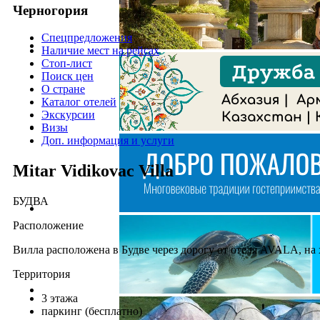
Черногория
Спецпредложения
Наличие мест на рейсах
Стоп-лист
Поиск цен
О стране
Каталог отелей
Экскурсии
Визы
Доп. информация и услуги
Mitar Vidikovac Villa
БУДВА
Расположение
Вилла расположена в Будве через дорогу от отеля AVALA, на 
Территория
3 этажа
паркинг (бесплатно)