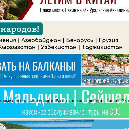
холме над Старым городом. Расстояние до аэропорта Тиват – 23 к