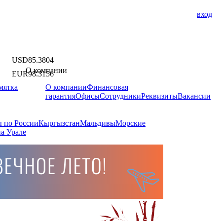
вход
USD
85.3804
О компании
EUR
98.3156
мятка
О компании
Финансовая
гарантия
Офисы
Сотрудники
Реквизиты
Вакансии
 по России
Кыргызстан
Мальдивы
Морские
а Урале