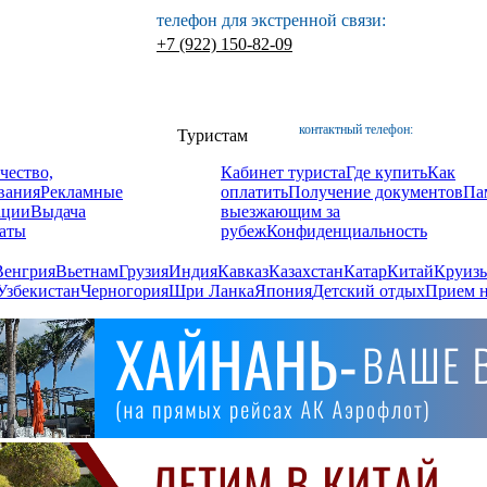
телефон для экстренной связи:
+7 (922) 150-82-09
контактный телефон:
Туристам
чество,
Кабинет туриста
Где купить
Как
вания
Рекламные
оплатить
Получение документов
Па
ации
Выдача
выезжающим за
аты
рубеж
Конфиденциальность
Венгрия
Вьетнам
Грузия
Индия
Кавказ
Казахстан
Катар
Китай
Круизы
Узбекистан
Черногория
Шри Ланка
Япония
Детский отдых
Прием н