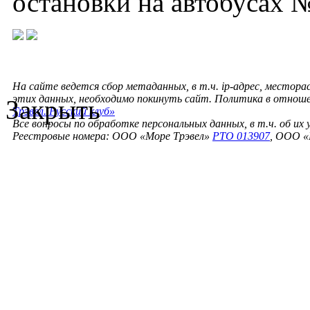
остановки на автобусах 
На сайте ведется сбор метаданных, в т.ч. ip-адрес, местора
этих данных, необходимо покинуть сайт. Политика в отнош
Закрыть
Трэвел. Русский клуб»
Все вопросы по обработке персональных данных, в т.ч. об их
Реестровые номера: ООО «Море Трэвел»
РТО 013907
, ООО «