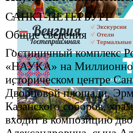
САНКТ-ПЕТЕРБУРГ
Общие сведения
Гостиничный комплекс Р
«НАУКА» на Миллионной
историческом центре Сан
Дворцовой площади, Эрм
Казанского соборов, хра
входит в композицию дво
Александровича, сына Але