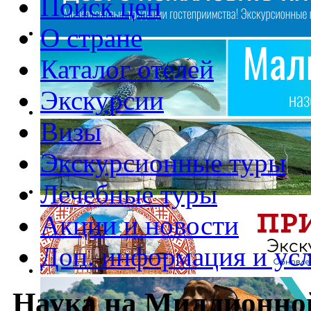
Поиск цен
О стране
Каталог отелей
Экскурсии
Визы
Экскурсионные туры
Лечебные туры
Акции и новости
Доп. информация и ус
Наука на Миллионной