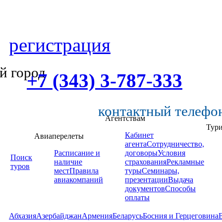
регистрация
й город
+7 (343) 3-787-333
контактный телефо
Агентствам
Тур
Кабинет
Авиаперелеты
агента
Сотрудничество,
Расписание и
договоры
Условия
Поиск
наличие
страхования
Рекламные
туров
мест
Правила
туры
Семинары,
авиакомпаний
презентации
Выдача
документов
Способы
оплаты
Абхазия
Азербайджан
Армения
Беларусь
Босния и Герцеговина