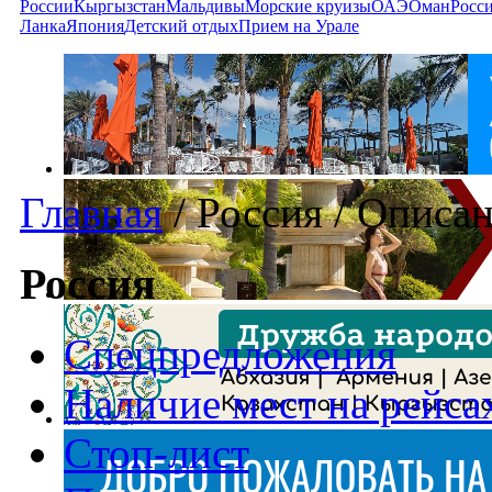
России
Кыргызстан
Мальдивы
Морские круизы
ОАЭ
Оман
Росс
Ланка
Япония
Детский отдых
Прием на Урале
Главная
/
Россия
/
Описан
Россия
Спецпредложения
Наличие мест на рейса
Стоп-лист