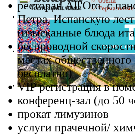
ресторан All'Oro с па
Петра, Испанскую лест
(изысканные блюда ита
беспроводной скоростн
местах общественного 
бесплатно)
VIP регистрация в ном
конференц-зал (до 50 ч
прокат лимузинов
услуги прачечной/ хим