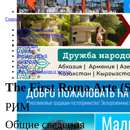
Главная
/
Описание отеля
Спецпредложения
Наличие мест на рейсах
Стоп-лист
Поиск цен
О стране
Каталог отелей
Экскурсии
Визы
Доп. информация и услуги
The First Roma Arte (
РИМ
Общие сведения