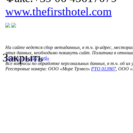
www.thefirsthotel.com
На сайте ведется сбор метаданных, в т.ч. ip-адрес, местора
этих данных, необходимо покинуть сайт. Политика в отнош
Закрыть
Трэвел. Русский клуб»
Все вопросы по обработке персональных данных, в т.ч. об их
Реестровые номера: ООО «Море Трэвел»
РТО 013907
, ООО «