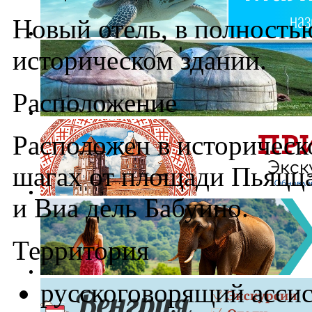
Новый отель, в полность
историческом здании.
Расположение
Расположен в историческ
шагах от площади Пьяцца
и Виа дель Бабуино.
Территория
русскоговорящий ассис