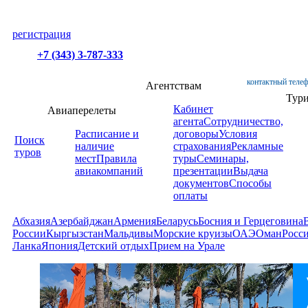
регистрация
+7 (343) 3-787-333
контактный телеф
Агентствам
Тур
Кабинет
Авиаперелеты
агента
Сотрудничество,
Расписание и
договоры
Условия
Поиск
наличие
страхования
Рекламные
туров
мест
Правила
туры
Семинары,
авиакомпаний
презентации
Выдача
документов
Способы
оплаты
Абхазия
Азербайджан
Армения
Беларусь
Босния и Герцеговина
России
Кыргызстан
Мальдивы
Морские круизы
ОАЭ
Оман
Росс
Ланка
Япония
Детский отдых
Прием на Урале