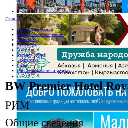
Главная
/
Описание отеля
Спецпредложения
Наличие мест на рейсах
Стоп-лист
Поиск цен
О стране
Каталог отелей
Экскурсии
Визы
Доп. информация и услуги
BW Premier Hotel Roya
РИМ
Общие сведения