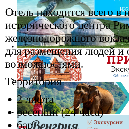
Отель находится всего в 
исторического центра Рим
железнодорожного вокзал
для размещения людей и
возможностями.
Территория
2 лифта
ресепшн (24 часа)
бар