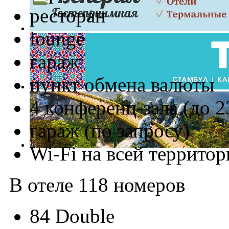
ресторан
lounge
гараж
пункт обмена валюты
4 конференц-зала (до 2
гараж (по запросу)
Wi-Fi на всей территор
В отеле 118 номеров
84 Double