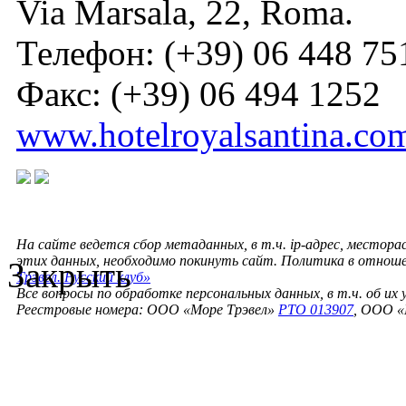
Via Marsala, 22, Roma.
Телефон: (+39) 06 448 75
Факс: (+39) 06 494 1252
www.hotelroyalsantina.co
На сайте ведется сбор метаданных, в т.ч. ip-адрес, местора
этих данных, необходимо покинуть сайт. Политика в отнош
Закрыть
Трэвел. Русский клуб»
Все вопросы по обработке персональных данных, в т.ч. об их
Реестровые номера: ООО «Море Трэвел»
РТО 013907
, ООО «