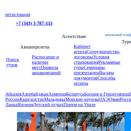
регистрация
+7 (343) 3-787-333
контактный телеф
Агентствам
Тур
Кабинет
Авиаперелеты
агента
Сотрудничество,
Расписание и
договоры
Условия
Поиск
наличие
страхования
Рекламные
туров
мест
Правила
туры
Семинары,
авиакомпаний
презентации
Выдача
документов
Способы
оплаты
Абхазия
Азербайджан
Армения
Беларусь
Босния и Герцеговина
России
Кыргызстан
Мальдивы
Морские круизы
ОАЭ
Оман
Росс
Ланка
Япония
Детский отдых
Прием на Урале