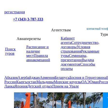
регистрация
+7 (343) 3-787-333
контактный телеф
Агентствам
Тур
Кабинет
Авиаперелеты
агента
Сотрудничество,
Расписание и
договоры
Условия
Поиск
наличие
страхования
Рекламные
туров
мест
Правила
туры
Семинары,
авиакомпаний
презентации
Выдача
документов
Способы
оплаты
Абхазия
Азербайджан
Армения
Беларусь
Босния и Герцеговина
России
Кыргызстан
Мальдивы
Морские круизы
ОАЭ
Оман
Росс
Ланка
Япония
Детский отдых
Прием на Урале