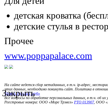
Для детей
детская кроватка (бесп
детские стулья в ресто
Прочее
www.poppapalace.com
На сайте ведется сбор метаданных, в т.ч. ip-адрес, местора
этих данных, необходимо покинуть сайт. Политика в отнош
Закрыть
Трэвел. Русский клуб»
Все вопросы по обработке персональных данных, в т.ч. об их
Реестровые номера: ООО «Море Трэвел»
РТО 013907
, ООО «