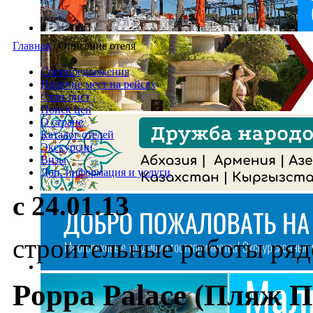
Главная
/
Описание отеля
Спецпредложения
Наличие мест на рейсах
Стоп-лист
Поиск цен
О стране
Каталог отелей
Экскурсии
Визы
Доп. информация и услуги
с 24.01.13
строительные работы ряд
Poppa Palace (Пляж П