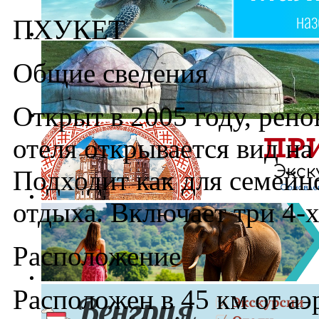
ПХУКЕТ
Общие сведения
Открыт в 2005 году, рено
отеля открывается вид н
Подходит как для семейн
отдыха. Включает три 4-х
Расположение
Расположен в 45 км от аэ