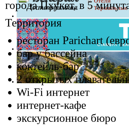
города Пхукет, в 5 минут
Территория
ресторан Parichart (евр
бар у бассейна
коктейль-бар
2 открытых плаватель
Wi-Fi интернет
интернет-кафе
экскурсионное бюро