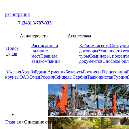
регистрация
+7 (343) 3-787-333
Авиаперелеты
Агентствам
Расписание и
Кабинет агента
Сотрудни
Поиск
наличие
договоры
Условия страхо
туров
мест
Правила
туры
Семинары, презент
авиакомпаний
документов
Способы опл
Абхазия
Азербайджан
Армения
Беларусь
Босния и Герцеговина
круизы
ОАЭ
Оман
Россия
Сейшелы
Сербия
Таджикистан
Турция
Главная
/
Описание отеля