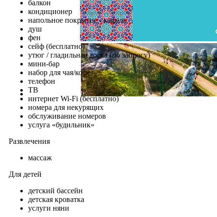
балкон
кондиционер
напольное покрытие - кафель
душ
фен
сейф (бесплатно)
утюг / гладильная доска (по запросу)
мини-бар
набор для чая/кофе
телефон
ТВ
интернет Wi-Fi (бесплатно)
номера для некурящих
обслуживание номеров
услуга «будильник»
Развлечения
массаж
Для детей
детский бассейн
детская кроватка
услуги няни