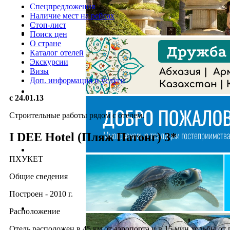
Спецпредложения
Наличие мест на рейсах
Стоп-лист
Поиск цен
О стране
Каталог отелей
Экскурсии
Визы
Доп. информация и услуги
с 24.01.13
Строительные работы рядом с отелем.
I DEE Hotel (Пляж Патонг) 3*
ПХУКЕТ
Общие сведения
Построен - 2010 г.
Расположение
Отель расположен в 45 км от аэропорта и в 15 мин ходьбы от 