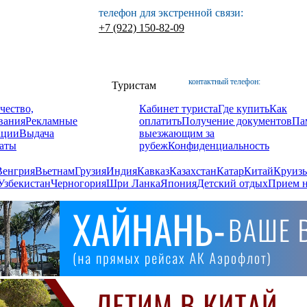
телефон для экстренной связи:
+7 (922) 150-82-09
контактный телефон:
Туристам
чество,
Кабинет туриста
Где купить
Как
вания
Рекламные
оплатить
Получение документов
Па
ации
Выдача
выезжающим за
аты
рубеж
Конфиденциальность
Венгрия
Вьетнам
Грузия
Индия
Кавказ
Казахстан
Катар
Китай
Круизы
Узбекистан
Черногория
Шри Ланка
Япония
Детский отдых
Прием н