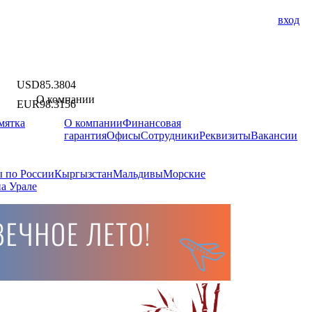
вход
USD
85.3804
О компании
EUR
98.3156
мятка
О компании
Финансовая
гарантия
Офисы
Сотрудники
Реквизиты
Вакансии
 по России
Кыргызстан
Мальдивы
Морские
а Урале