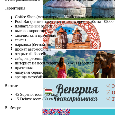
Территория
Coffee Shop (международная, тайская, время работы - 06.
Pool Bar (легкие закуски, напитки, время работы - 08.00-
плавательный бассейн
высокоскоростной доступ в Интернет
химчистка и прачечная
сейфы
парковка (бесплатно)
прокат автомобилей
открытый бассейн
сейф на ресепшн
интернет на всей территории - Wi Fi (бесплатно)
прачечная
лимузин-сервис
аренда мотобайков
В отеле
45 Superior room (30 кв.м.)
15 Deluxe room (30 кв.м.)
В номере