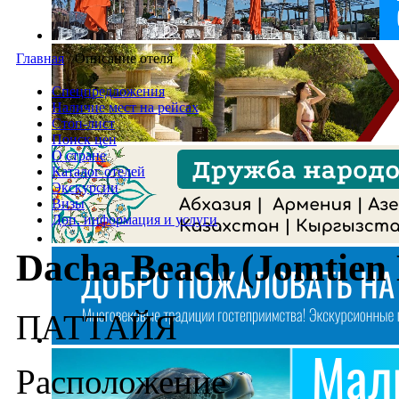
Главная
/
Описание отеля
Спецпредложения
Наличие мест на рейсах
Стоп-лист
Поиск цен
О стране
Каталог отелей
Экскурсии
Визы
Доп. информация и услуги
Dacha Beach (Jomtien 
ПАТТАЙЯ
Расположение