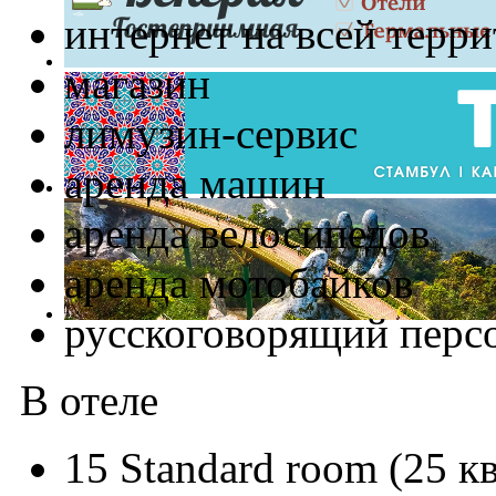
интернет на всей терри
магазин
лимузин-сервис
аренда машин
аренда велосипедов
аренда мотобайков
русскоговорящий перс
В отеле
15 Standard room (25 кв