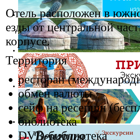
Отель расположен в южно
езды от центральной част
корпусе.
Территория
ресторан (международн
обмен валюты
сейф на ресепшн (бесп
библиотека
DVD-библиотека