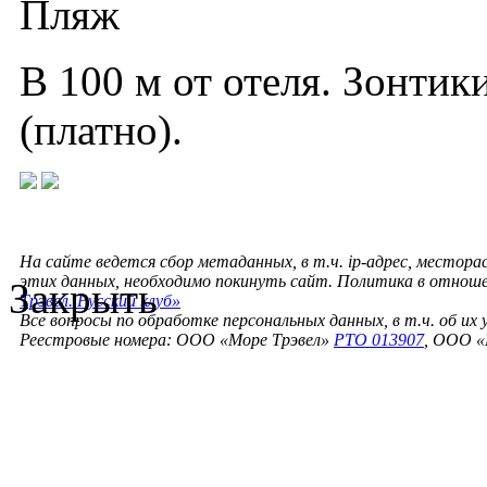
Пляж
В 100 м от отеля. Зонтик
(платно).
На сайте ведется сбор метаданных, в т.ч. ip-адрес, местора
этих данных, необходимо покинуть сайт. Политика в отнош
Закрыть
Трэвел. Русский клуб»
Все вопросы по обработке персональных данных, в т.ч. об их
Реестровые номера: ООО «Море Трэвел»
РТО 013907
, ООО «