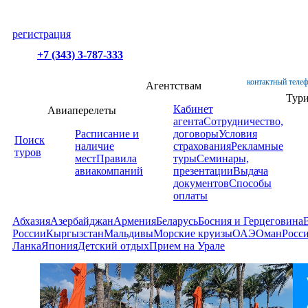
регистрация
+7 (343) 3-787-333
контактный телеф
Агентствам
Тур
Кабинет
Авиаперелеты
агента
Сотрудничество,
Расписание и
договоры
Условия
Поиск
наличие
страхования
Рекламные
туров
мест
Правила
туры
Семинары,
авиакомпаний
презентации
Выдача
документов
Способы
оплаты
Абхазия
Азербайджан
Армения
Беларусь
Босния и Герцеговина
России
Кыргызстан
Мальдивы
Морские круизы
ОАЭ
Оман
Росс
Ланка
Япония
Детский отдых
Прием на Урале