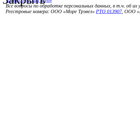
Трэвел. Русский клуб»
Все вопросы по обработке персональных данных, в т.ч. об их
Реестровые номера: ООО «Море Трэвел»
РТО 013907
, ООО «