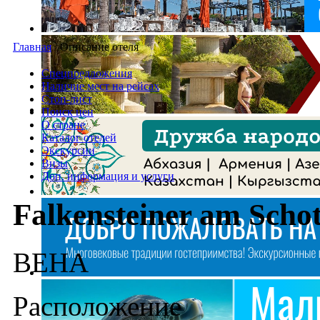
Главная
/
Описание отеля
Спецпредложения
Наличие мест на рейсах
Стоп-лист
Поиск цен
О стране
Каталог отелей
Экскурсии
Визы
Доп. информация и услуги
Falkensteiner am Schot
ВЕНА
Расположение