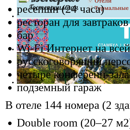
ресепшн (24 часа)
ресторан для завтраков
бар
Wi-Fi Интернет на все
русскоговорящий перс
четыре конференц-зала 
подземный гараж
В отеле 144 номера (2 зд
Double room (20–27 м2)