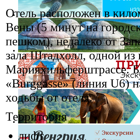
Отель расположен в кило
Вены (5 минут на городс
пешком), недалеко от Зап
зала Штадхолл, одной из
Марияхильферштрассе. Б
«Burggasse» (линия U6) н
ходьбы от отеля.
Территория
лифт