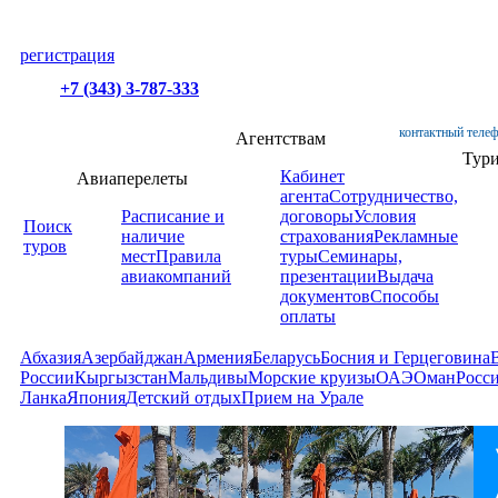
регистрация
+7 (343) 3-787-333
контактный телеф
Агентствам
Тур
Кабинет
Авиаперелеты
агента
Сотрудничество,
Расписание и
договоры
Условия
Поиск
наличие
страхования
Рекламные
туров
мест
Правила
туры
Семинары,
авиакомпаний
презентации
Выдача
документов
Способы
оплаты
Абхазия
Азербайджан
Армения
Беларусь
Босния и Герцеговина
России
Кыргызстан
Мальдивы
Морские круизы
ОАЭ
Оман
Росс
Ланка
Япония
Детский отдых
Прием на Урале