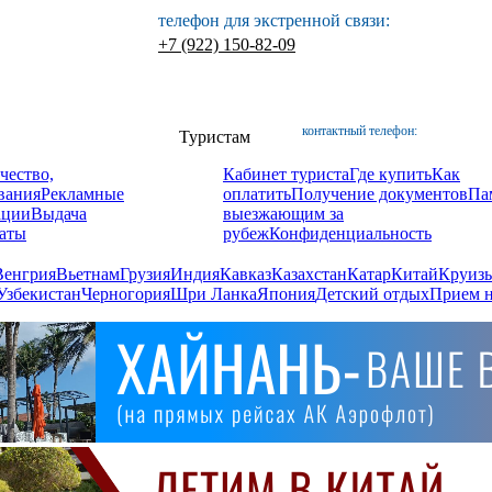
телефон для экстренной связи:
+7 (922) 150-82-09
контактный телефон:
Туристам
чество,
Кабинет туриста
Где купить
Как
вания
Рекламные
оплатить
Получение документов
Па
ации
Выдача
выезжающим за
аты
рубеж
Конфиденциальность
Венгрия
Вьетнам
Грузия
Индия
Кавказ
Казахстан
Катар
Китай
Круизы
Узбекистан
Черногория
Шри Ланка
Япония
Детский отдых
Прием н