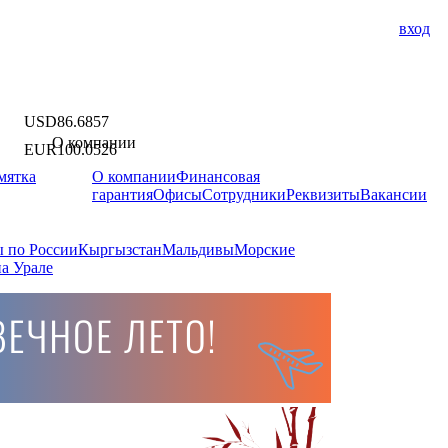
вход
USD
86.6857
О компании
EUR
100.0526
мятка
О компании
Финансовая
гарантия
Офисы
Сотрудники
Реквизиты
Вакансии
 по России
Кыргызстан
Мальдивы
Морские
а Урале