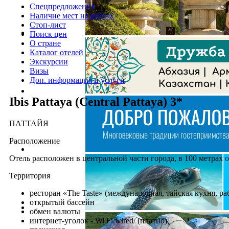
Спецпредложения
Наличие мест на рейсах
Стоп-лист
Поиск цен
О стране
Каталог отелей
Экскурсии
Визы
Доп. информация и услуги
Ibis Pattaya (Central Pattaya) 3*
ПАТТАЙЯ
Расположение
Отель расположен в центральной части города, в 100 метрах о
Территория
ресторан «The Taste» (международная, тайская кухня, ра
открытый бассейн
обмен валюты
интернет-уголок - Wi Fi/wired/ (платно)