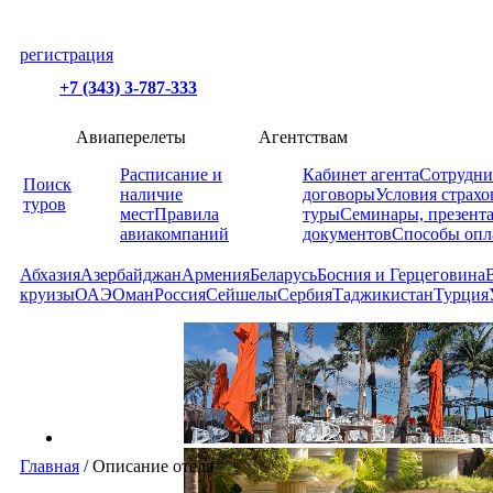
регистрация
+7 (343) 3-787-333
Авиаперелеты
Агентствам
Расписание и
Кабинет агента
Сотрудни
Поиск
наличие
договоры
Условия страхо
туров
мест
Правила
туры
Семинары, презент
авиакомпаний
документов
Способы опл
Абхазия
Азербайджан
Армения
Беларусь
Босния и Герцеговина
круизы
ОАЭ
Оман
Россия
Сейшелы
Сербия
Таджикистан
Турция
Главная
/
Описание отеля