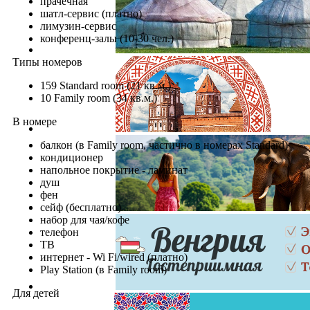
прачечная
шатл-сервис (платно)
лимузин-сервис
конференц-залы (10-30 чел.)
Типы номеров
159 Standard room (21 кв.м.)
10 Family room (34 кв.м.)
В номере
балкон (в Family room, частично в номерах Standard)
кондиционер
напольное покрытие - ламинат
душ
фен
сейф (бесплатно)
набор для чая/кофе
телефон
ТВ
интернет - Wi Fi/wired (платно)
Play Station (в Family room)
Для детей