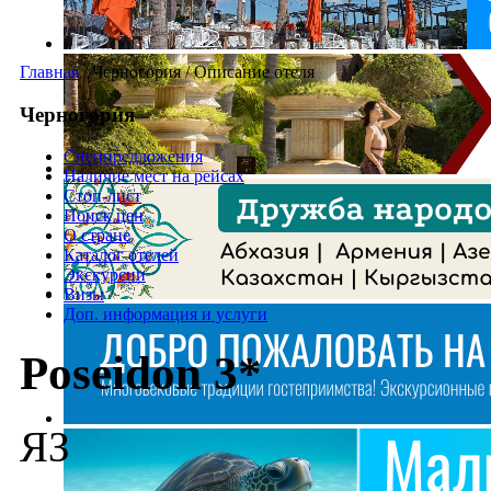
Главная
/
Черногория
/
Описание отеля
Черногория
Спецпредложения
Наличие мест на рейсах
Стоп-лист
Поиск цен
О стране
Каталог отелей
Экскурсии
Визы
Доп. информация и услуги
Poseidon 3*
ЯЗ