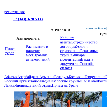
регистрация
+7 (343) 3-787-333
контактный телеф
Агентствам
Тур
Кабинет
Авиаперелеты
агента
Сотрудничество,
Расписание и
договоры
Условия
Поиск
наличие
страхования
Рекламные
туров
мест
Правила
туры
Семинары,
авиакомпаний
презентации
Выдача
документов
Способы
оплаты
Абхазия
Азербайджан
Армения
Беларусь
Босния и Герцеговина
России
Кыргызстан
Мальдивы
Морские круизы
ОАЭ
Оман
Росс
Ланка
Япония
Детский отдых
Прием на Урале