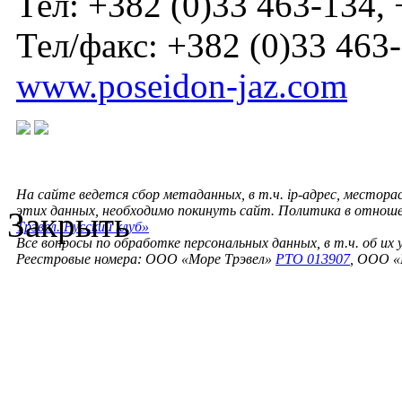
Тел: +382 (0)33 463-134,
Тел/факс: +382 (0)33 463
www.poseidon-jaz.com
На сайте ведется сбор метаданных, в т.ч. ip-адрес, местора
этих данных, необходимо покинуть сайт. Политика в отнош
Закрыть
Трэвел. Русский клуб»
Все вопросы по обработке персональных данных, в т.ч. об их
Реестровые номера: ООО «Море Трэвел»
РТО 013907
, ООО «