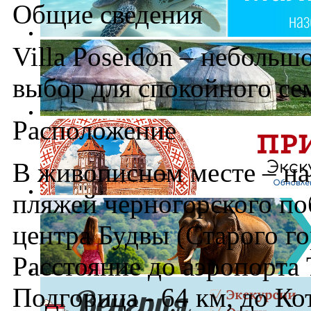
Общие сведения
Villa Poseidon – неболь
выбор для спокойного се
Расположение
В живописном месте – на
пляжей черногорского поб
центра Будвы (Старого го
Расстояние до аэропорта 
Подгорица - 64 км, до Кот