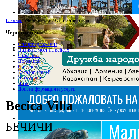
Главная
/
Черногория
/
Описание отеля
Черногория
Спецпредложения
Наличие мест на рейсах
Стоп-лист
Поиск цен
О стране
Каталог отелей
Экскурсии
Визы
Доп. информация и услуги
Becica Villa
БЕЧИЧИ