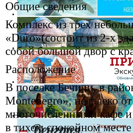
Общие сведения
Комплекс из трех небольш
«Duro»(состоит из 2-х з
собой большой двор с кр
Расположение
В поселке Бечичи, в райо
Montenegro», недалеко о
многочисленными кафе и 
в тихом спокойном месте