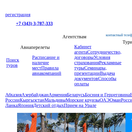
регистрация
+7 (343) 3-787-333
контактный телеф
Агентствам
Тур
Кабинет
Авиаперелеты
агента
Сотрудничество,
Расписание и
договоры
Условия
Поиск
наличие
страхования
Рекламные
туров
мест
Правила
туры
Семинары,
авиакомпаний
презентации
Выдача
документов
Способы
оплаты
Абхазия
Азербайджан
Армения
Беларусь
Босния и Герцеговина
России
Кыргызстан
Мальдивы
Морские круизы
ОАЭ
Оман
Росс
Ланка
Япония
Детский отдых
Прием на Урале