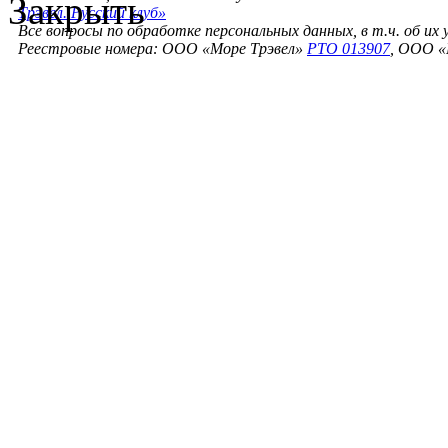
Закрыть
Трэвел. Русский клуб»
Все вопросы по обработке персональных данных, в т.ч. об их
Реестровые номера: ООО «Море Трэвел»
РТО 013907
, ООО «