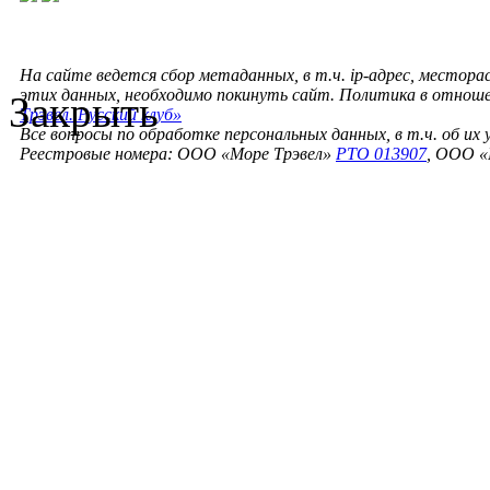
На сайте ведется сбор метаданных, в т.ч. ip-адрес, местора
этих данных, необходимо покинуть сайт. Политика в отнош
Закрыть
Трэвел. Русский клуб»
Все вопросы по обработке персональных данных, в т.ч. об их
Реестровые номера: ООО «Море Трэвел»
РТО 013907
, ООО «