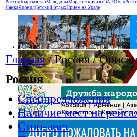
России
Кыргызстан
Мальдивы
Морские круизы
ОАЭ
Оман
Росс
Ланка
Япония
Детский отдых
Прием на Урале
Главная
/
Россия
/
Описан
Россия
Спецпредложения
Наличие мест на рейса
Стоп-лист