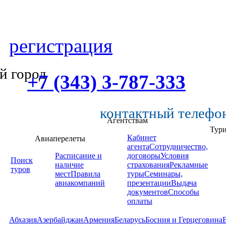
регистрация
й город
+7 (343) 3-787-333
контактный телефо
Агентствам
Тур
Кабинет
Авиаперелеты
агента
Сотрудничество,
Расписание и
договоры
Условия
Поиск
наличие
страхования
Рекламные
туров
мест
Правила
туры
Семинары,
авиакомпаний
презентации
Выдача
документов
Способы
оплаты
Абхазия
Азербайджан
Армения
Беларусь
Босния и Герцеговина