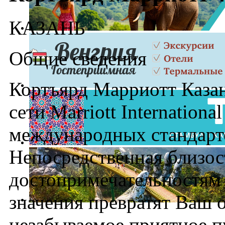
КАЗАНЬ
Общие сведения
Кортъярд Марриотт Казан
сети Marriott Internationa
международных стандарто
Непосредственная близос
достопримечательностям 
значения превратят Ваш 
незабываемое приятное п