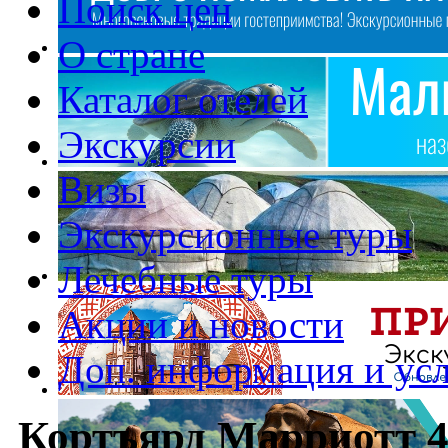
Поиск цен
О стране
Каталог отелей
Экскурсии
Визы
Экскурсионные туры
Лечебные туры
Акции и новости
Доп. информация и ус
Кортъярд Марриотт 