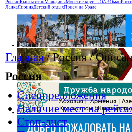
России
Кыргызстан
Мальдивы
Морские круизы
ОАЭ
Оман
Росс
Ланка
Япония
Детский отдых
Прием на Урале
Главная
/
Россия
/
Описан
Россия
Спецпредложения
Наличие мест на рейса
Стоп-лист