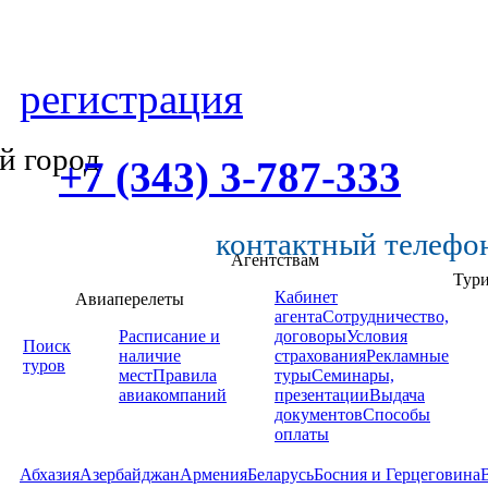
регистрация
й город
+7 (343) 3-787-333
контактный телефо
Агентствам
Тур
Кабинет
Авиаперелеты
агента
Сотрудничество,
Расписание и
договоры
Условия
Поиск
наличие
страхования
Рекламные
туров
мест
Правила
туры
Семинары,
авиакомпаний
презентации
Выдача
документов
Способы
оплаты
Абхазия
Азербайджан
Армения
Беларусь
Босния и Герцеговина