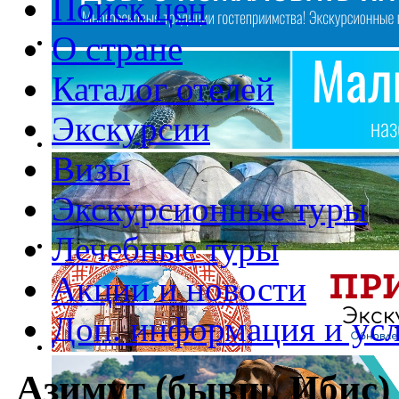
Поиск цен
О стране
Каталог отелей
Экскурсии
Визы
Экскурсионные туры
Лечебные туры
Акции и новости
Доп. информация и ус
Азимут (бывш. Ибис)