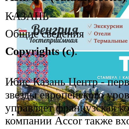
КАЗАНЬ
Общие сведения
Copyrights (c)
.
Ибис Казань Центр - перв
звезды европейского уров
управляет французская ко
компании Accor также вх