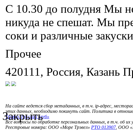
С 10.30 до полудня Мы не
никуда не спешат. Мы пр
соки и различные закуски
Прочее
420111, Россия, Казань П
На сайте ведется сбор метаданных, в т.ч. ip-адрес, местора
этих данных, необходимо покинуть сайт. Политика в отнош
Закрыть
Трэвел. Русский клуб»
Все вопросы по обработке персональных данных, в т.ч. об их
Реестровые номера: ООО «Море Трэвел»
РТО 013907
, ООО «