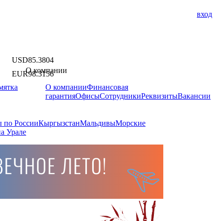
вход
USD
85.3804
О компании
EUR
98.3156
мятка
О компании
Финансовая
гарантия
Офисы
Сотрудники
Реквизиты
Вакансии
 по России
Кыргызстан
Мальдивы
Морские
а Урале