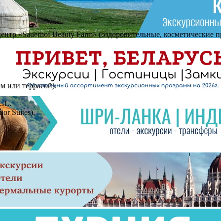
центр «Sauerhof Beauty Farm» (оздоровительные, косметические 
ом или террасой).
NGL.
or Suites).