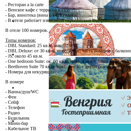
- Ресторан a la carte
- Венское кафе с террасой в саду
- Бар, винотека (вина с 1419 года)
- В отеле работает известный европейский оздоровительный 
В отеле 100 номеров.
Типы номеров:
- DBL Standard: 25 кв.м, макс. 2 чел.
- DBL Deluxe: от 30 кв.м, макс. 4 чел., часть номеров с балкон
- JS: около 45 кв.м.
- One bedroom Suite: ок. 60 кв.м, макс. 4 чел.= Junior Suite + S
- Beethoven Suite 70 кв.м, макс. 4 чел., с двумя спальнями (2 Juni
- Номера для некурящих
В номере
- Ванна/душ/WC
- Фен
- Сейф
- Телефон
- Радио
- Будильник
- Мини-бар
- Кабельное ТВ