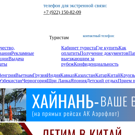
телефон для экстренной связи:
+7 (922) 150-82-09
контактный телефон:
Туристам
чество,
Кабинет туриста
Где купить
Как
вания
Рекламные
оплатить
Получение документов
Па
ации
Выдача
выезжающим за
аты
рубеж
Конфиденциальность
Венгрия
Вьетнам
Грузия
Индия
Кавказ
Казахстан
Катар
Китай
Круизы
Узбекистан
Черногория
Шри Ланка
Япония
Детский отдых
Прием н