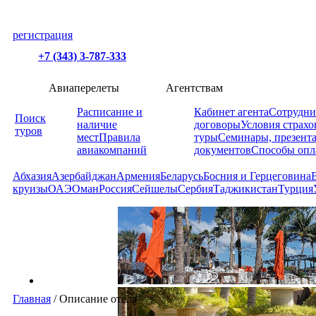
регистрация
+7 (343) 3-787-333
Авиаперелеты
Агентствам
Расписание и
Кабинет агента
Сотрудни
Поиск
наличие
договоры
Условия страхо
туров
мест
Правила
туры
Семинары, презент
авиакомпаний
документов
Способы опл
Абхазия
Азербайджан
Армения
Беларусь
Босния и Герцеговина
круизы
ОАЭ
Оман
Россия
Сейшелы
Сербия
Таджикистан
Турция
Главная
/
Описание отеля