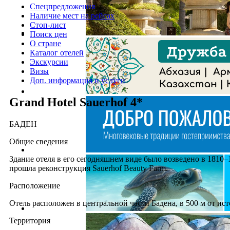
Спецпредложения
Наличие мест на рейсах
Стоп-лист
Поиск цен
О стране
Каталог отелей
Экскурсии
Визы
Доп. информация и услуги
Grand Hotel Sauerhof 4*
БАДЕН
Общие сведения
Здание отеля в его сегодняшнем виде было возведено в 1810–18
прошла реконструкция Sauerhof Beauty Farm.
Расположение
Отель расположен в центральной части Бадена, в 500 м от ист
Территория