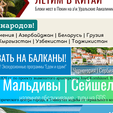
20 гг. по проекту знаменитого архитерктора Josef Kornhäusel. В
орического центра города, в 5 минутах ходьбы от термального к