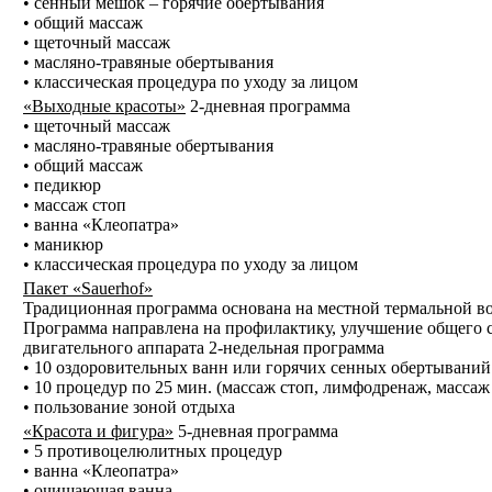
• сенный мешок – горячие обертывания
• общий массаж
• щеточный массаж
• масляно-травяные обертывания
• классическая процедура по уходу за лицом
«Выходные красоты»
2-дневная программа
• щеточный массаж
• масляно-травяные обертывания
• общий массаж
• педикюр
• массаж стоп
• ванна «Клеопатра»
• маникюр
• классическая процедура по уходу за лицом
Пакет «Sauerhof»
Традиционная программа основана на местной термальной во
Программа направлена на профилактику, улучшение общего с
двигательного аппарата 2-недельная программа
• 10 оздоровительных ванн или горячих сенных обертываний
• 10 процедур по 25 мин. (массаж стоп, лимфодренаж, массаж
• пользование зоной отдыха
«Красота и фигура»
5-дневная программа
• 5 противоцелюлитных процедур
• ванна «Клеопатра»
• очищающая ванна