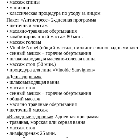
• массаж спины
• маникюр
• классическая процедура по уходу за лицом
Пакет «Антистресс»
2-дневная программа
• щеточный массаж
• масляно-травяные обертывания
• комбинированный массаж 80 мин.
• массаж головы
• Vinoble Nobel (общий массаж, пиллинг с виноградными кос
• сенный мешок – горячие обертывания
• шлаковыводящая масляно-солевая ванна
• массаж стоп (50 мин.)
• процедура для лица «Vinoble Sauvignon»
«День здоровья»
• шлаковыводящая ванна
• массаж стоп
• сенный мешок – горячие обертывания
• общий массаж
• масляно-травяные обертывания
• щеточный массаж
«Выходные здоровья»
2-дневная программа
• травяная, морская или серная ванна
• массаж стоп
• лимфодренаж 25 мин.