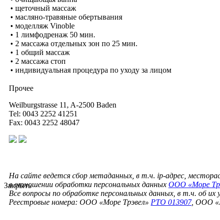
• щеточный массаж
• масляно-травяные обертывания
• моделляж Vinoble
• 1 лимфодренаж 50 мин.
• 2 массажа отдельных зон по 25 мин.
• 1 общий массаж
• 2 массажа стоп
• индивидуальная процедура по уходу за лицом
Прочее
Weilburgstrasse 11, A-2500 Baden
Tel: 0043 2252 41251
Fax: 0043 2252 48047
На сайте ведется сбор метаданных, в т.ч. ip-адрес, местор
в отношении обработки персональных данных
ООО «Море Тр
Закрыть
Все вопросы по обработке персональных данных, в т.ч. об их
Реестровые номера: ООО «Море Трэвел»
РТО 013907
, ООО «