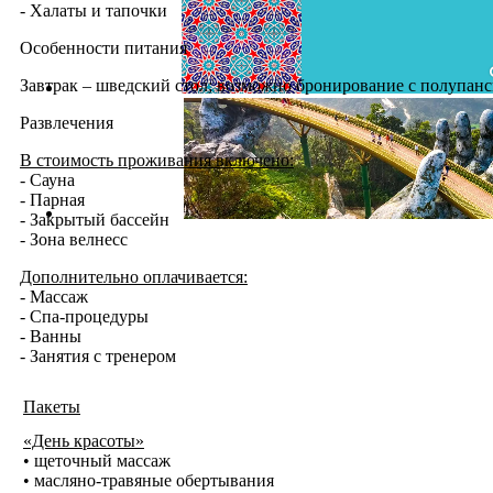
- Халаты и тапочки
Особенности питания
Завтрак – шведский стол; возможно бронирование с полупан
Развлечения
В стоимость проживания включено:
- Сауна
- Парная
- Закрытый бассейн
- Зона велнесс
Дополнительно оплачивается:
- Массаж
- Спа-процедуры
- Ванны
- Занятия с тренером
Пакеты
«День красоты»
• щеточный массаж
• масляно-травяные обертывания