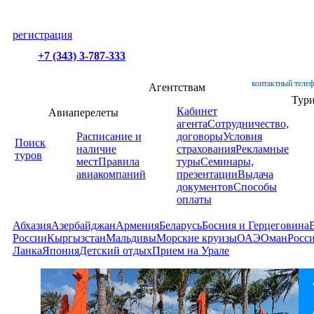
регистрация
+7 (343) 3-787-333
контактный телеф
Агентствам
Тур
Кабинет
Авиаперелеты
агента
Сотрудничество,
Расписание и
договоры
Условия
Поиск
наличие
страхования
Рекламные
туров
мест
Правила
туры
Семинары,
авиакомпаний
презентации
Выдача
документов
Способы
оплаты
Абхазия
Азербайджан
Армения
Беларусь
Босния и Герцеговина
России
Кыргызстан
Мальдивы
Морские круизы
ОАЭ
Оман
Росс
Ланка
Япония
Детский отдых
Прием на Урале