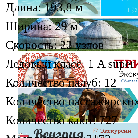
Длина: 193,8 м
Ширина: 29 м
Скорость: 22 узлов
Ледовый класс: 1 A super
Количество палуб: 12
Количество пассажирских
Количество кают: 727