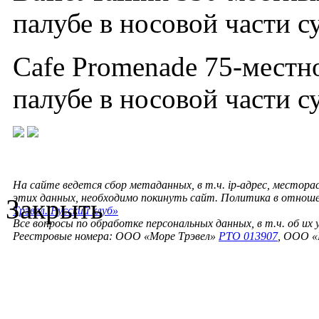
палубе в носовой части с
Cafe Promenade 75-местно
палубе в носовой части с
На сайте ведется сбор метаданных, в т.ч. ip-адрес, местора
этих данных, необходимо покинуть сайт. Политика в отнош
Закрыть
Трэвел. Русский клуб»
Все вопросы по обработке персональных данных, в т.ч. об их
Реестровые номера: ООО «Море Трэвел»
РТО 013907
, ООО «