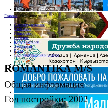
Главная
/
Описание отеля
Спецпредложения
Стоп-лист
Поиск цен
О стране
Каталог отелей
Экскурсии
Визы
Доп. информация и услуги
ROMANTIKA M/S
Общая информация
Год постройки: 2002