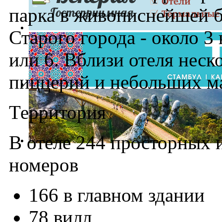
парка в живописнейшей б
Старого города - около 3
или 6. Вблизи отеля неско
пиццерий и небольших ма
Территория
В отеле 244 просторных
номеров
166 в главном здании
78 вилл