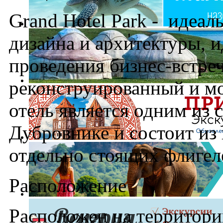
Grand Hotel Park - идеал
дизайна и архитектуры, и
проведения бизнес-встре
реконструированный и м
отель является одним из
Дубровнике и состоит из 
отдельно стоящих флигеле
Расположение
Расположен на территори