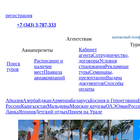
регистрация
+7 (343) 3-787-333
контактный телеф
Агентствам
Тур
Кабинет
Авиаперелеты
агента
Сотрудничество,
Расписание и
договоры
Условия
Поиск
наличие
страхования
Рекламные
туров
мест
Правила
туры
Семинары,
авиакомпаний
презентации
Выдача
документов
Способы
оплаты
Абхазия
Азербайджан
Армения
Беларусь
Босния и Герцеговина
России
Кыргызстан
Мальдивы
Морские круизы
ОАЭ
Оман
Росс
Ланка
Япония
Детский отдых
Прием на Урале