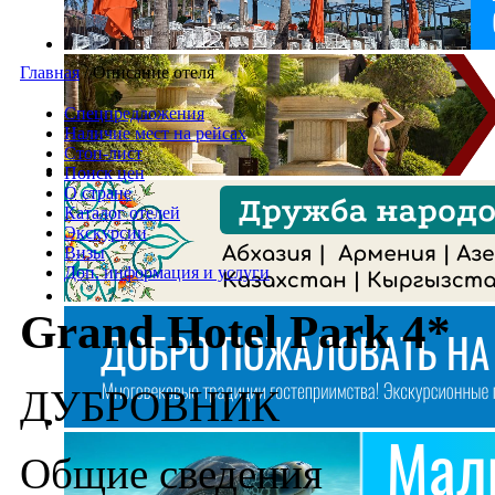
Главная
/
Описание отеля
Спецпредложения
Наличие мест на рейсах
Стоп-лист
Поиск цен
О стране
Каталог отелей
Экскурсии
Визы
Доп. информация и услуги
Grand Hotel Park 4*
ДУБРОВНИК
Общие сведения