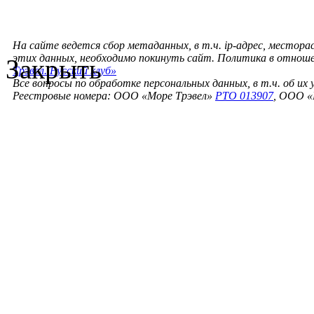
На сайте ведется сбор метаданных, в т.ч. ip-адрес, местора
этих данных, необходимо покинуть сайт. Политика в отнош
Закрыть
Трэвел. Русский клуб»
Все вопросы по обработке персональных данных, в т.ч. об их
Реестровые номера: ООО «Море Трэвел»
РТО 013907
, ООО «