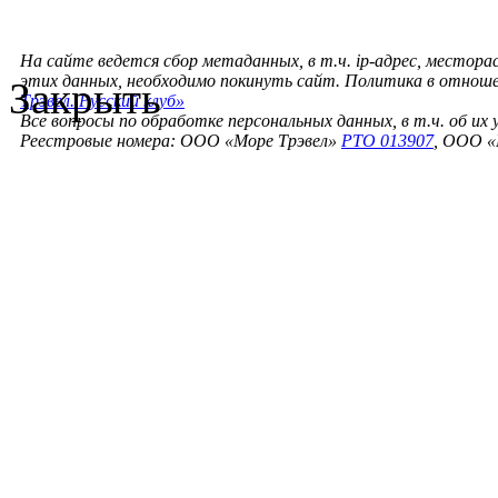
На сайте ведется сбор метаданных, в т.ч. ip-адрес, местора
этих данных, необходимо покинуть сайт. Политика в отнош
Закрыть
Трэвел. Русский клуб»
Все вопросы по обработке персональных данных, в т.ч. об их
Реестровые номера: ООО «Море Трэвел»
РТО 013907
, ООО «