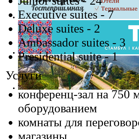
Junior suites - 24
Executive suites - 7
Deluxe suites - 2
Ambassador suites - 3
Presidential suite - 1
Услуги
конференц-зал на 750 
оборудованием
комнаты для переговор
магазины