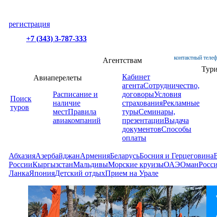
регистрация
+7 (343) 3-787-333
контактный телеф
Агентствам
Тур
Кабинет
Авиаперелеты
агента
Сотрудничество,
Расписание и
договоры
Условия
Поиск
наличие
страхования
Рекламные
туров
мест
Правила
туры
Семинары,
авиакомпаний
презентации
Выдача
документов
Способы
оплаты
Абхазия
Азербайджан
Армения
Беларусь
Босния и Герцеговина
России
Кыргызстан
Мальдивы
Морские круизы
ОАЭ
Оман
Росс
Ланка
Япония
Детский отдых
Прием на Урале