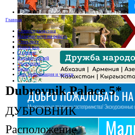
Главная
/
Описание отеля
Спецпредложения
Наличие мест на рейсах
Стоп-лист
Поиск цен
О стране
Каталог отелей
Экскурсии
Визы
Доп. информация и услуги
Dubrovnik Palace 5*
ДУБРОВНИК
Расположение