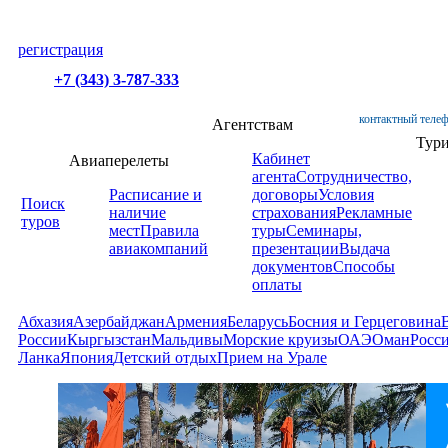
регистрация
+7 (343) 3-787-333
контактный телеф
Агентствам
Тур
Кабинет
Авиаперелеты
агента
Сотрудничество,
Расписание и
договоры
Условия
Поиск
наличие
страхования
Рекламные
туров
мест
Правила
туры
Семинары,
авиакомпаний
презентации
Выдача
документов
Способы
оплаты
Абхазия
Азербайджан
Армения
Беларусь
Босния и Герцеговина
России
Кыргызстан
Мальдивы
Морские круизы
ОАЭ
Оман
Росс
Ланка
Япония
Детский отдых
Прием на Урале