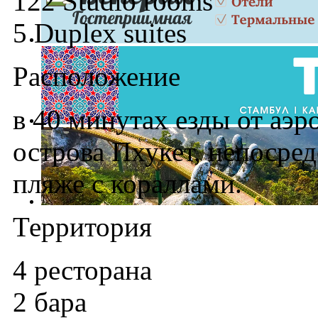
122 Studio rooms
5 Duplex suites
Расположение
в 40 минутах езды от аэр
острова Пхукет, непосре
пляже с кораллами.
Территория
4 ресторана
2 бара