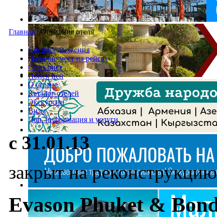
Главная
/
Описание отеля
Спецпредложения
Наличие мест на рейсах
Стоп-лист
Поиск цен
О стране
Каталог отелей
Экскурсии
Визы
Доп. информация и услуги
с 31.01.13
закрыт на реконструкцию
Evason Phuket & Bond