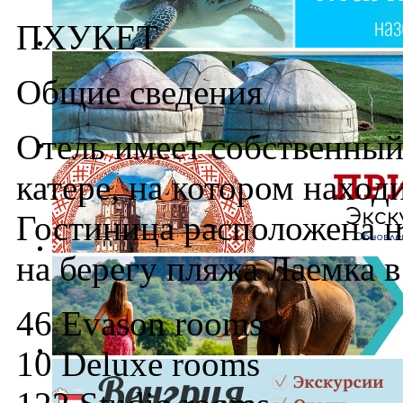
ПХУКЕТ
Общие сведения
Отель имеет собственный
катере, на котором наход
Гостиница расположена н
на берегу пляжа Лаемка в
46 Evason rooms
10 Deluxe rooms