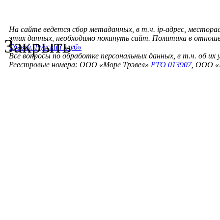
На сайте ведется сбор метаданных, в т.ч. ip-адрес, местора
этих данных, необходимо покинуть сайт. Политика в отнош
Закрыть
Трэвел. Русский клуб»
Все вопросы по обработке персональных данных, в т.ч. об их
Реестровые номера: ООО «Море Трэвел»
РТО 013907
, ООО «