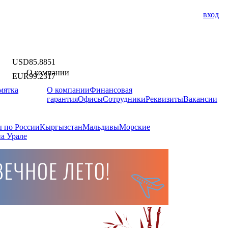
вход
USD
85.8851
О компании
EUR
99.2317
мятка
О компании
Финансовая
гарантия
Офисы
Сотрудники
Реквизиты
Вакансии
 по России
Кыргызстан
Мальдивы
Морские
а Урале