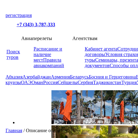
регистрация
+7 (343) 3-787-333
Авиаперелеты
Агентствам
Расписание и
Кабинет агента
Сотрудни
Поиск
наличие
договоры
Условия страхо
туров
мест
Правила
туры
Семинары, презент
авиакомпаний
документов
Способы опл
Абхазия
Азербайджан
Армения
Беларусь
Босния и Герцеговина
круизы
ОАЭ
Оман
Россия
Сейшелы
Сербия
Таджикистан
Турция
Главная
/
Описание отеля