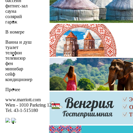
бассейн
фитнес-зал
сауна
солярий
гараж
В номере
Ванна и душ
туалет
телефон
телевизор
фен
минибар
сейф
кондиционер
Прочее
www.marriott.com
Wien - 1010 Parkring 12 А.
Tel. 43-1-515180