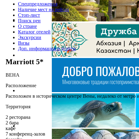
Спецпредложения
Наличие мест на рейсах
Стоп-лист
Поиск цен
О стране
Каталог отелей
Экскурсии
Визы
Доп. информация и услуги
Marriott 5*
ВЕНА
Расположение
Расположен в историческом центре Вены, недалеко от метро 
Территория
2 ресторана
2 бара
кафе
7 конференц-залов