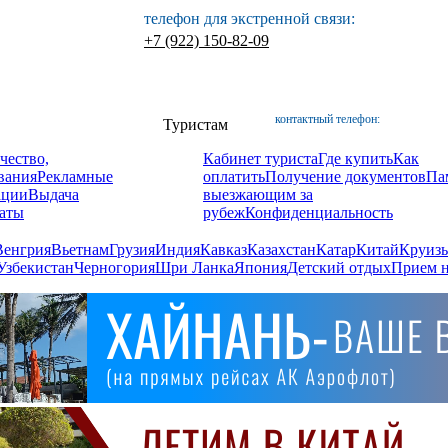
телефон для экстренной связи:
+7 (922) 150-82-09
контактный телефон:
Туристам
чество,
Кабинет туриста
Где купить
Как
вания
Рекламные
оплатить
Получение документов
Па
ации
Выдача
выезжающим за
аты
рубеж
Конфиденциальность
Венгрия
Вьетнам
Грузия
Индия
Кавказ
Казахстан
Катар
Китай
Круизы
Узбекистан
Черногория
Шри Ланка
Япония
Детский отдых
Прием н