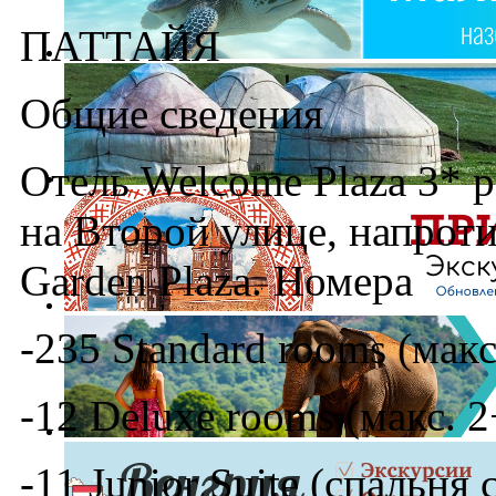
ПАТТАЙЯ
Общие сведения
Отель Welcome Plaza 3* р
на Второй улице, напроти
Garden Plaza. Номера
-235 Standard rooms (макс
-12 Deluxe rooms (макс. 2
-11 Junior Suite (спальня