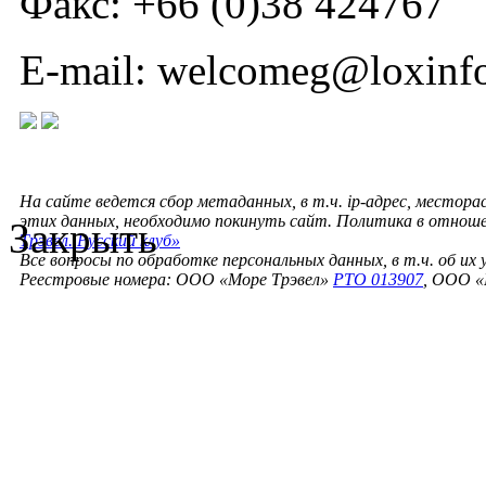
Факс: +66 (0)38 424767
E-mail: welcomeg@loxinf
На сайте ведется сбор метаданных, в т.ч. ip-адрес, местора
этих данных, необходимо покинуть сайт. Политика в отнош
Закрыть
Трэвел. Русский клуб»
Все вопросы по обработке персональных данных, в т.ч. об их
Реестровые номера: ООО «Море Трэвел»
РТО 013907
, ООО «