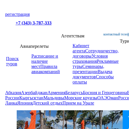
регистрация
+7 (343) 3-787-333
контактный телеф
Агентствам
Тур
Кабинет
Авиаперелеты
агента
Сотрудничество,
Расписание и
договоры
Условия
Поиск
наличие
страхования
Рекламные
туров
мест
Правила
туры
Семинары,
авиакомпаний
презентации
Выдача
документов
Способы
оплаты
Абхазия
Азербайджан
Армения
Беларусь
Босния и Герцеговина
России
Кыргызстан
Мальдивы
Морские круизы
ОАЭ
Оман
Росс
Ланка
Япония
Детский отдых
Прием на Урале