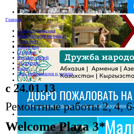
Главная
/
Описание отеля
Спецпредложения
Наличие мест на рейсах
Стоп-лист
Поиск цен
О стране
Каталог отелей
Экскурсии
Визы
Доп. информация и услуги
с 24.01.13
Ремонтные работы 2, 4, 6
Welcome Plaza 3*