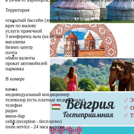
Территория
открытый бассейн (зонтики, шезлонги - бесплатно)
врач по вызову
услуги прачечной
3 конференц-зала (на 60 чел.)
магазины
бизнес-центр
почта
обмен валюты
прокат автомобилей
парковка
В номере
ванна
индивидуальный кондиционер
телевизор (есть платные видеоканалы)
телефон
радио
мини-бар
сейф (reception - бесплатно)
room service - 24 часа в сутки