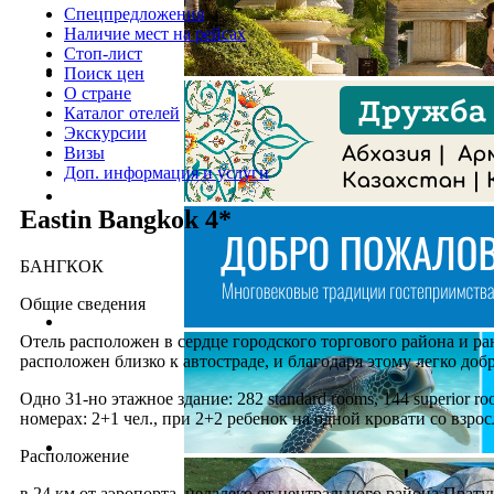
Спецпредложения
Наличие мест на рейсах
Стоп-лист
Поиск цен
О стране
Каталог отелей
Экскурсии
Визы
Доп. информация и услуги
Eastin Bangkok 4*
БАНГКОК
Общие сведения
Отель расположен в сердце городского торгового района и ра
расположен близко к автостраде, и благодаря этому легко добр
Одно 31-но этажное здание: 282 standard rooms, 144 superior room
номерах: 2+1 чел., при 2+2 ребенок на одной кровати со взро
Расположение
в 24 км от аэропорта, недалеко от центрального района Прату