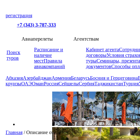
регистрация
+7 (343) 3-787-333
Авиаперелеты
Агентствам
Расписание и
Кабинет агента
Сотрудни
Поиск
наличие
договоры
Условия страхо
туров
мест
Правила
туры
Семинары, презент
авиакомпаний
документов
Способы опл
Абхазия
Азербайджан
Армения
Беларусь
Босния и Герцеговина
круизы
ОАЭ
Оман
Россия
Сейшелы
Сербия
Таджикистан
Турция
Главная
/
Описание отеля