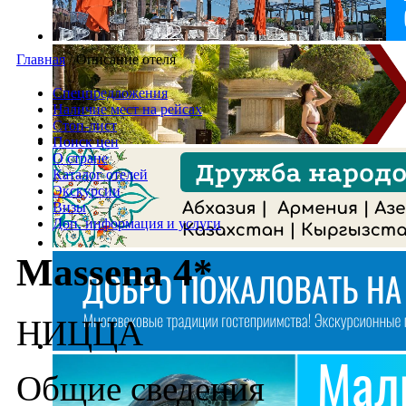
Главная
/
Описание отеля
Спецпредложения
Наличие мест на рейсах
Стоп-лист
Поиск цен
О стране
Каталог отелей
Экскурсии
Визы
Доп. информация и услуги
Massena 4*
НИЦЦА
Общие сведения