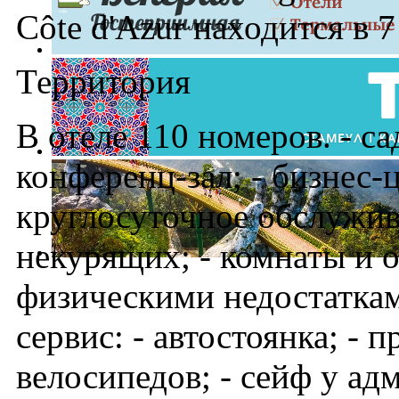
Côte d'Azur находится в 7
Территория
В отеле 110 номеров. - сад
конференц-зал; - бизнес-
круглосуточное обслужив
некурящих; - комнаты и 
физическими недостаткам
сервис: - автостоянка; - 
велосипедов; - сейф у ад