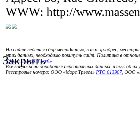
WWW: http://www.massena-
На сайте ведется сбор метаданных, в т.ч. ip-адрес, местора
этих данных, необходимо покинуть сайт. Политика в отнош
Закрыть
Трэвел. Русский клуб»
Все вопросы по обработке персональных данных, в т.ч. об их
Реестровые номера: ООО «Море Трэвел»
РТО 013907
, ООО «