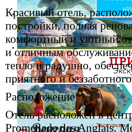
Красивый отель, располож
постройки, полная ренова
комфортный и уютный от
и отличным обслуживание
тепло и радушно, обеспе
приятного и беззаботного
Расположение
Отель расположен в цент
Promenade des Anglais. 