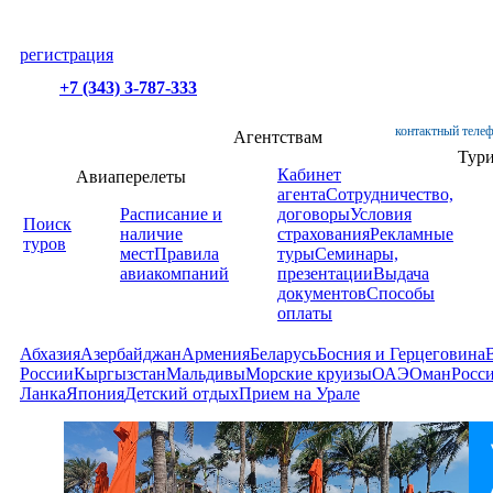
регистрация
+7 (343) 3-787-333
контактный телеф
Агентствам
Тур
Кабинет
Авиаперелеты
агента
Сотрудничество,
Расписание и
договоры
Условия
Поиск
наличие
страхования
Рекламные
туров
мест
Правила
туры
Семинары,
авиакомпаний
презентации
Выдача
документов
Способы
оплаты
Абхазия
Азербайджан
Армения
Беларусь
Босния и Герцеговина
России
Кыргызстан
Мальдивы
Морские круизы
ОАЭ
Оман
Росс
Ланка
Япония
Детский отдых
Прием на Урале