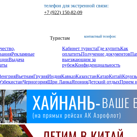
телефон для экстренной связи:
+7 (922) 150-82-09
контактный телефон:
Туристам
чество,
Кабинет туриста
Где купить
Как
вания
Рекламные
оплатить
Получение документов
Па
ации
Выдача
выезжающим за
аты
рубеж
Конфиденциальность
Венгрия
Вьетнам
Грузия
Индия
Кавказ
Казахстан
Катар
Китай
Круизы
Узбекистан
Черногория
Шри Ланка
Япония
Детский отдых
Прием н