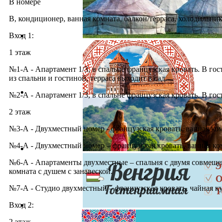
В номере
В, кондиционер, ванная комната, балкон/терраса, холодильник
Вход 1:
1 этаж
№1-А - Апартамент 1/3, в спальне французская кровать. В го
из спальни и гостиной, терраса выходит в сад.
№2-А - Апартамент 1/3, в спальне французская кровать. В го
2 этаж
№3-А - Двухместный номер - французская кровать, ванная ком
№4-А - Двухместный номер – французская кровать, ванная ком
№6-А - Апартаменты двухместные – спальня с двумя совмещен
комната с душем с занавеской.
№7-А - Студио двухместный – французская кровать, чайная ку
Вход 2:
2 этаж