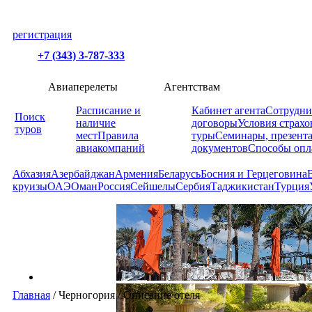
регистрация
+7 (343) 3-787-333
Авиаперелеты
Агентствам
Расписание и
Кабинет агента
Сотрудни
Поиск
наличие
договоры
Условия страхо
туров
мест
Правила
туры
Семинары, презент
авиакомпаний
документов
Способы опл
Абхазия
Азербайджан
Армения
Беларусь
Босния и Герцеговина
круизы
ОАЭ
Оман
Россия
Сейшелы
Сербия
Таджикистан
Турция
Главная
/
Черногория
/
Описание отеля