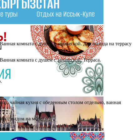
Ванная комната с душем с занавеской. Два выхода на террасу
Ванная комната с душем с занавеской. Терраса.
.
ор, чайная кухня с обеденным столом отдельно, ванная
он с видом на море.