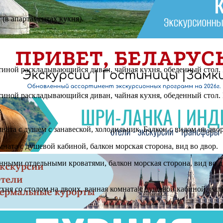
 (в апартаментах кухня).
стиной раскладывающийся диван, чайная кухня, обеденный стол. 
стиной раскладывающийся диван, чайная кухня, обеденный стол. 
ната с душем с занавеской, холодильник. Балкон с видом на двор
ната с душевой кабиной, балкон морская сторона, вид во двор.
ными отдельными кроватями, балкон морская сторона, вид во дв
хня со столом на двоих, ванная комната с душевой кабиной, балк