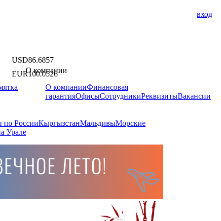
вход
USD
86.6857
О компании
EUR
100.0526
мятка
О компании
Финансовая
гарантия
Офисы
Сотрудники
Реквизиты
Вакансии
 по России
Кыргызстан
Мальдивы
Морские
а Урале