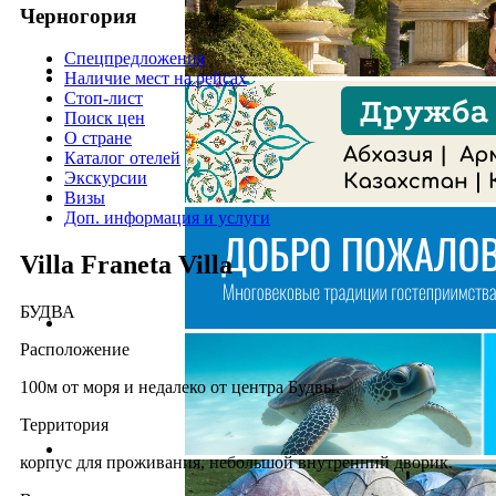
Черногория
Спецпредложения
Наличие мест на рейсах
Стоп-лист
Поиск цен
О стране
Каталог отелей
Экскурсии
Визы
Доп. информация и услуги
Villa Franeta Villa
БУДВА
Расположение
100м от моря и недалеко от центра Будвы.
Территория
корпус для проживания, небольшой внутренний дворик.