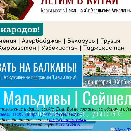
06.04
асположение и файлы cookie. Если Вы не согласны со сбором и о
эвел»
,
ООО «Море Трэвел. Русский клуб»
 удалении, направлять на
tarif@moretravel.ru
Море Трэвел. Русский клуб»
РТО 003405