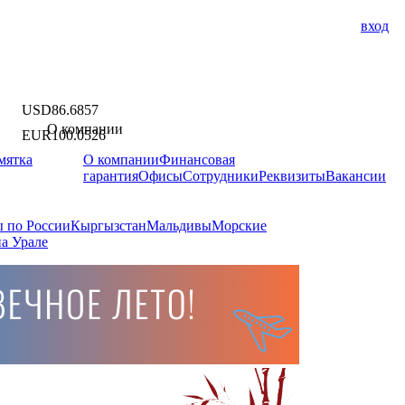
вход
USD
86.6857
О компании
EUR
100.0526
мятка
О компании
Финансовая
гарантия
Офисы
Сотрудники
Реквизиты
Вакансии
 по России
Кыргызстан
Мальдивы
Морские
а Урале