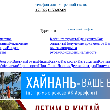
телефон для экстренной связи:
+7 (922) 150-82-09
контактный телефон:
Туристам
чество,
Кабинет туриста
Где купить
Как
вания
Рекламные
оплатить
Получение документов
Па
ации
Выдача
выезжающим за
аты
рубеж
Конфиденциальность
Венгрия
Вьетнам
Грузия
Индия
Кавказ
Казахстан
Катар
Китай
Круизы
Узбекистан
Черногория
Шри Ланка
Япония
Детский отдых
Прием н