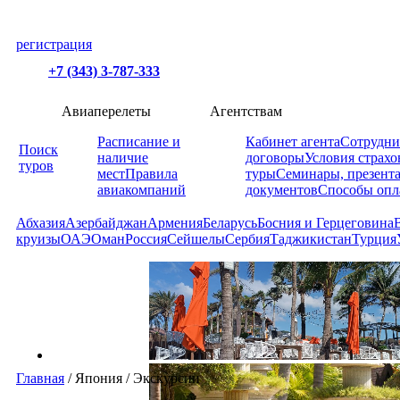
регистрация
+7 (343) 3-787-333
Авиаперелеты
Агентствам
Расписание и
Кабинет агента
Сотрудни
Поиск
наличие
договоры
Условия страхо
туров
мест
Правила
туры
Семинары, презент
авиакомпаний
документов
Способы опл
Абхазия
Азербайджан
Армения
Беларусь
Босния и Герцеговина
круизы
ОАЭ
Оман
Россия
Сейшелы
Сербия
Таджикистан
Турция
Главная
/
Япония
/
Экскурсии