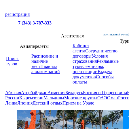
регистрация
+7 (343) 3-787-333
контактный телеф
Агентствам
Тур
Кабинет
Авиаперелеты
агента
Сотрудничество,
Расписание и
договоры
Условия
Поиск
наличие
страхования
Рекламные
туров
мест
Правила
туры
Семинары,
авиакомпаний
презентации
Выдача
документов
Способы
оплаты
Абхазия
Азербайджан
Армения
Беларусь
Босния и Герцеговина
России
Кыргызстан
Мальдивы
Морские круизы
ОАЭ
Оман
Росс
Ланка
Япония
Детский отдых
Прием на Урале