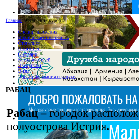
Главная
/
Описание курорта
Спецпредложения
Наличие мест на рейсах
Стоп-лист
Поиск цен
О стране
Каталог отелей
Экскурсии
Визы
Доп. информация и услуги
РАБАЦ
Рабац –
городок расположе
полуострова Истрия
.