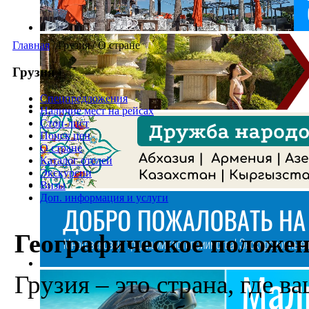
Главная
/
Грузия
/
О стране
Грузия
Спецпредложения
Наличие мест на рейсах
Стоп-лист
Поиск цен
О стране
Каталог отелей
Экскурсии
Визы
Доп. информация и услуги
Географическое положен
Грузия – это страна, где в