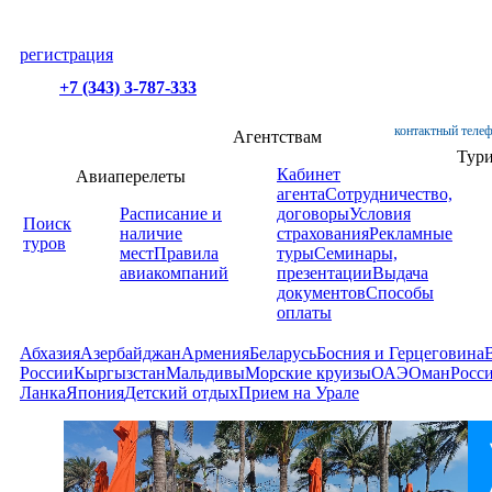
регистрация
+7 (343) 3-787-333
контактный телеф
Агентствам
Тур
Кабинет
Авиаперелеты
агента
Сотрудничество,
Расписание и
договоры
Условия
Поиск
наличие
страхования
Рекламные
туров
мест
Правила
туры
Семинары,
авиакомпаний
презентации
Выдача
документов
Способы
оплаты
Абхазия
Азербайджан
Армения
Беларусь
Босния и Герцеговина
России
Кыргызстан
Мальдивы
Морские круизы
ОАЭ
Оман
Росс
Ланка
Япония
Детский отдых
Прием на Урале