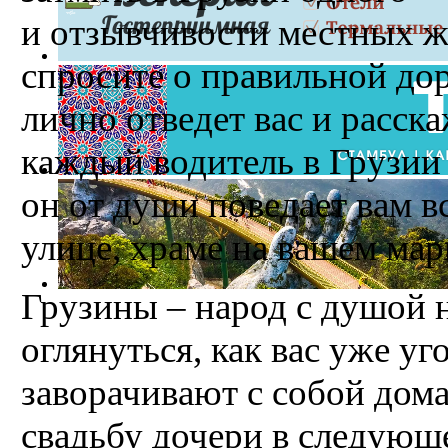
и отзывчивости местных жи
спросите о правильной дор
лично отведет вас и расска
каждый водитель в Грузии 
он от души поведает вам вс
улице, храме на вашем ма
Грузины – народ с душой 
оглянуться, как вас уже уг
заворачивают с собой дом
свадьбу дочери в следующе