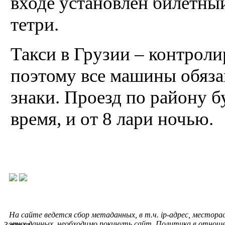
входе установлен билетный
тетри.
Такси в Грузии – контроли
поэтому все машины обяза
знаки. Проезд по району бу
время, и от 8 лари ночью.
На сайте ведется сбор метаданных, в т.ч. ip-адрес, местора
этих данных, необходимо покинуть сайт. Политика в отнош
Закрыть