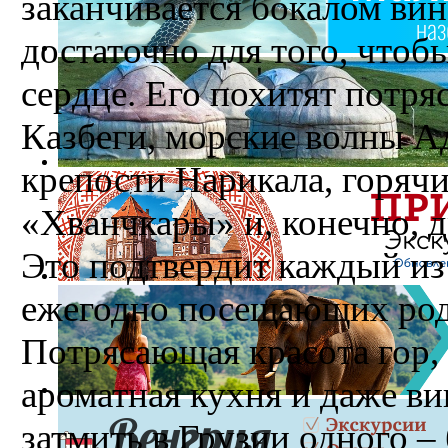
заканчивается бокалом вин
достаточно для того, чтобы
сердце. Его похитят потр
Казбеги, морские волны А
крепости Нарикала, горячи
«Хванчкары» и, конечно, 
Это подтвердит каждый из
ежегодно посещающих род
Потрясающая красота гор, 
ароматная кухня и даже в
затмить в Грузии одного –