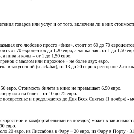
ретения товаров или услуг и от того, включена ли в них стоим
азывая его любовно просто «бика», стоит от 60 до 70 евроценто
ть от 70 евроцентов до 1,20 евро, а чашка чая - от 1 до 1,50 евр
 а пива и колы – от 1 до 1,50 евро.
а гренок с маслом или пирожное – не более двух евро.
 в закусочной (snack-bar), от 13 до 20 евро в ресторане 2-го кла
,50 евро. Стоимость билета в кино не превышает 6,50 евро.
оперу или на балет – от 10 до 75 евро.
 воскресенье и продолжается до Дня Всех Святых (1 ноября) - мо
 скоростной и комфортабельный из поездов) может в зависимости 
,90 евро.
ло 20 евро, из Лиссабона в Фару – 20 евро, из Фару в Порту - 31