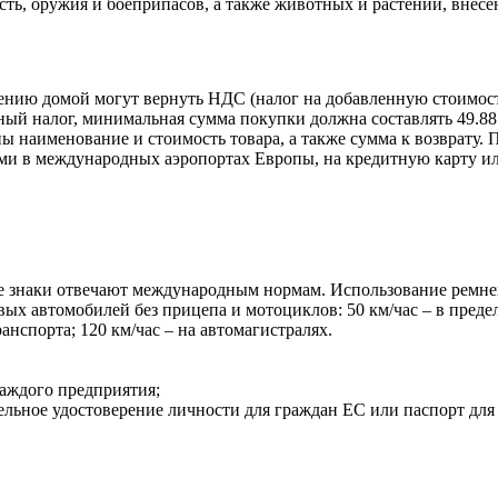
ть, оружия и боеприпасов, а также животных и растений, внес
ению домой могут вернуть НДС (налог на добавленную стоимост
ый налог, минимальная сумма покупки должна составлять 49.88 
ны наименование и стоимость товара, а также сумма к возврату
и в международных аэропортах Европы, на кредитную карту ил
 знаки отвечают международным нормам. Использование ремней
вых автомобилей без прицепа и мотоциклов: 50 км/час – в преде
ранспорта; 120 км/час – на автомагистралях.
каждого предприятия;
ельное удостоверение личности для граждан ЕС или паспорт для 