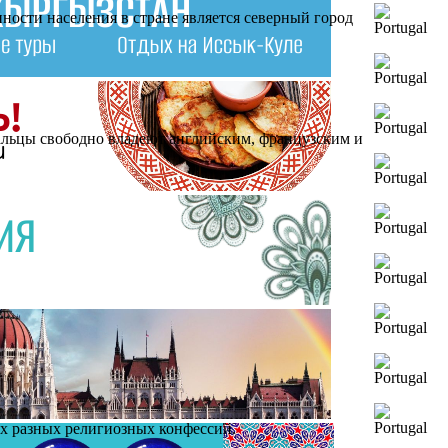
нности населения в стране является северный город
альцы свободно владеют английским, французским и
ых разных религиозных конфессий.