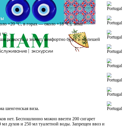
оло +20 °C, в горах — около +18 °C), зима
 °C.
ая редкость, а значит, комфортно будет и на пешей
ма шенгенская виза.
ков нет. Беспошлинно можно ввезти 200 сигарет
50 мл духов и 250 мл туалетной воды. Запрещен ввоз и