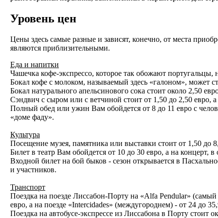
Уровень цен
Цены здесь самые разные и зависят, конечно, от места приоб
являются приблизительными.
Еда и напитки
Чашечка кофе-экспрессо, которое так обожают португальцы, н
Бокал кофе с молоком, называемый здесь «галоном», может стои
Бокал натурального апельсинового сока стоит около 2,50 евро,
Сэндвич с сыром или с ветчиной стоит от 1,50 до 2,50 евро, 
Полный обед или ужин Вам обойдется от 8 до 11 евро с человека
«доме фаду».
Культура
Посещение музея, памятника или выставки стоит от 1,50 до 8
Билет в театр Вам обойдется от 10 до 30 евро, а на концерт, в 
Входной билет на бой быков - сезон открывается в Пасхальное
и участников.
Транспорт
Поездка на поезде Лиссабон-Порту на «Alfa Pendular» (самый
евро, а на поезде «Intercidades» (междугороднем) - от 24 до 35
Поездка на автобусе-экспрессе из Лиссабона в Порту стоит око