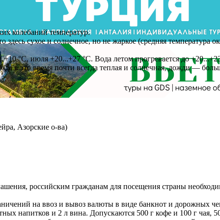
ких колебаний температур.
о здесь сухое и солнечное, но не жаркое (средняя температура ок
+10 °C, июля +20...+27 °C. Вода летом прогревается до +20...+23
ода в это время почти всегда теплая и солнечная, дожди — больш
йра, Азорские о-ва)
лашения, российским гражданам для посещения страны необходи
ничений на ввоз и вывоз валюты в виде банкнот и дорожных че
ртных напитков и 2 л вина. Допускаются 500 г кофе и 100 г чая, 