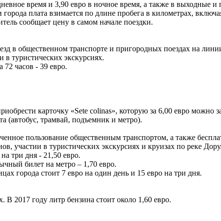
дневное время и 3,90 евро в ночное время, а также в выходные и
и города плата взимается по длине пробега в километрах, включа
итель сообщает цену в самом начале поездки.
проезд в общественном транспорте и пригородных поездах на ли
и в туристических экскурсиях.
а 72 часов - 39 евро.
риобрести карточку «Sete colinas», которую за 6,00 евро можно 
та (автобус, трамвай, подъемник и метро).
ниченное пользование общественным транспортом, а также беспл
ов, участии в туристических экскурсиях и круизах по реке Дору
 на три дня - 21,50 евро.
бычный билет на метро – 1,70 евро.
ах города стоит 7 евро на один день и 15 евро на три дня.
 В 2017 году литр бензина стоит около 1,60 евро.