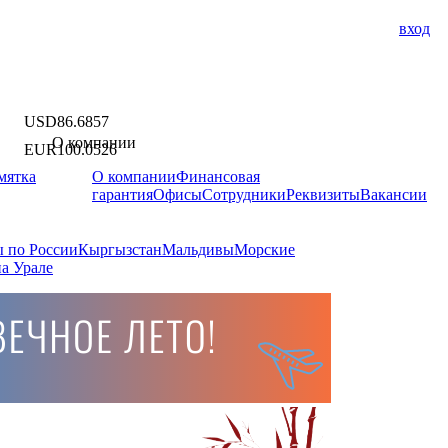
вход
USD
86.6857
О компании
EUR
100.0526
мятка
О компании
Финансовая
гарантия
Офисы
Сотрудники
Реквизиты
Вакансии
 по России
Кыргызстан
Мальдивы
Морские
а Урале