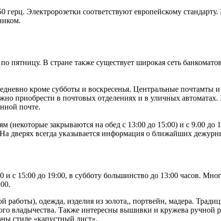
 50 герц. Электророзетки соответствуют европейскому стандарту
ником.
 по пятницу. В стране также существует широкая сеть банкомато
жедневно кроме субботы и воскресенья. Центральные почтамты и
ожно приобрести в почтовых отделениях и в уличных автоматах
онной почте.
м (некоторые закрываются на обед с 13:00 до 15:00) и с 9.00 до
 На дверях всегда указывается информация о ближайших дежурн
0 и с 15:00 до 19:00, в субботу большинство до 13:00 часов. Мн
00.
й работы), одежда, изделия из золота,, портвейн, мадера. Тра
ого владычества. Также интересны вышивки и кружева ручной ра
аны стиле «капустный лист».