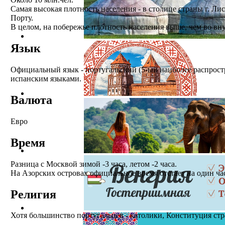
Самая высокая плотность населения - в столице страны г. Лис
Порту.
В целом, на побережье плотность населения выше, чем во вн
Язык
Официальный язык - португальский (5-ый наиболее распрост
испанским языками.
Валюта
Евро
Время
Разница с Москвой зимой -3 часа, летом -2 часа.
На Азорских островах официальное время отстает на один ча
Религия
Хотя большинство португальцев - католики, Конституция ст