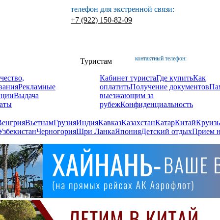
телефон для экстренной связи:
+7 (922) 150-82-09
контактный телефон:
Туристам
чество,
Кабинет туриста
Где купить
Как
вания
Рекламные
оплатить
Получение документов
Па
ации
Выдача
выезжающим за
аты
рубеж
Конфиденциальность
Венгрия
Вьетнам
Грузия
Индия
Кавказ
Казахстан
Катар
Китай
Круизы
Узбекистан
Черногория
Шри Ланка
Япония
Детский отдых
Прием н