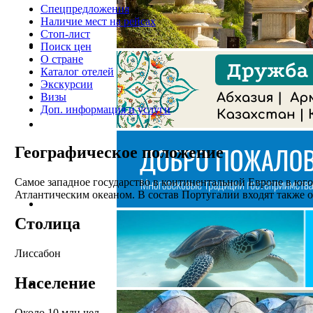
Спецпредложения
Наличие мест на рейсах
Стоп-лист
Поиск цен
О стране
Каталог отелей
Экскурсии
Визы
Доп. информация и услуги
Географическое положение
Самое западное государство в континентальной Европе в юго
Атлантическим океаном. В состав Португалии входят также о
Столица
Лиссабон
Население
Около 10 млн.чел.