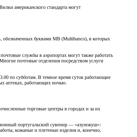
. Вилки американского стандарта могут
в, обозначенных буквами MB (Multibanco), в которых
 почтовые службы в аэропортах могут также работать
. Многие почтовые отделения посредством услуги
 13.00 по субботам. В темное время суток работающие
ых аптеках, работающих ночью.
огочисленные торговые центры в городах и за их
диционный португальский сувенир — «азулежуш»:
боты, кожаные и плетеные изделия и, конечно,