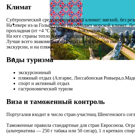
Климат
Субтропический средиземноморский климат: мягкий, без рез
На севере из-за Гольфстрима преобладает морской климат. Лет
прохладная (от +4 °C до +10 °C) и дождливая.
На юге страны тепло и сухо. Средние температуры января +5...
Лучше всего знакомиться с Португалией с мая по октябрь: пог
экскурсии, и на пляже.
Виды туризма
экскурсионный
пляжный отдых (Алгарве, Лиссабонская Ривьера,о.Маде
спорт и активный отдых
гастрономический туризм
Виза и таможенный контроль
Португалия входит в число стран-участниц Шенгенского сог
Таможенные правила стандартные для стран Евросоюза. Огра
(альтернатива — 250 г табака или 50 сигар), 1 л крепких спи