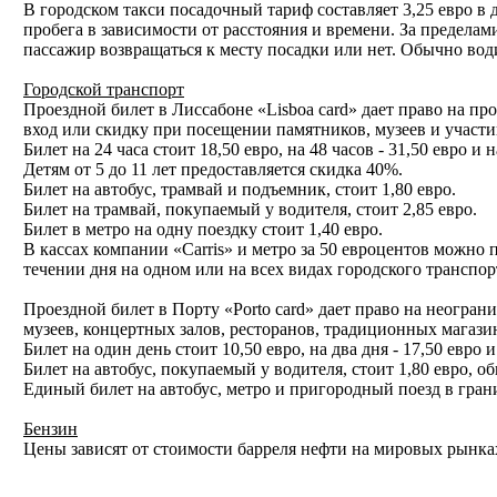
В городском такси посадочный тариф составляет 3,25 евро в 
пробега в зависимости от расстояния и времени. За пределам
пассажир возвращаться к месту посадки или нет. Обычно вод
Городской транспорт
Проездной билет в Лиссабоне «Lisboa card» дает право на 
вход или скидку при посещении памятников, музеев и участи
Билет на 24 часа стоит 18,50 евро, на 48 часов - 31,50 евро и н
Детям от 5 до 11 лет предоставляется скидка 40%.
Билет на автобус, трамвай и подъемник, стоит 1,80 евро.
Билет на трамвай, покупаемый у водителя, стоит 2,85 евро.
Билет в метро на одну поездку стоит 1,40 евро.
В кассах компании «Carris» и метро за 50 евроцентов можно п
течении дня на одном или на всех видах городского транспор
Проездной билет в Порту «Porto сard» дает право на неогра
музеев, концертных залов, ресторанов, традиционных магазин
Билет на один день стоит 10,50 евро, на два дня - 17,50 евро и
Билет на автобус, покупаемый у водителя, стоит 1,80 евро, о
Единый билет на автобус, метро и пригородный поезд в границ
Бензин
Цены зависят от стоимости барреля нефти на мировых рынках.