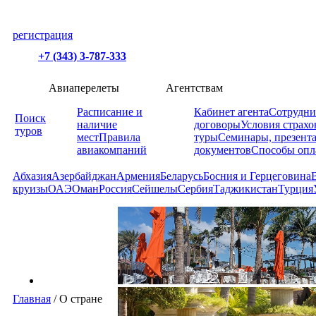
регистрация
+7 (343) 3-787-333
Авиаперелеты
Агентствам
Расписание и
Кабинет агента
Сотрудни
Поиск
наличие
договоры
Условия страхо
туров
мест
Правила
туры
Семинары, презент
авиакомпаний
документов
Способы опл
Абхазия
Азербайджан
Армения
Беларусь
Босния и Герцеговина
круизы
ОАЭ
Оман
Россия
Сейшелы
Сербия
Таджикистан
Турция
Главная
/
О стране