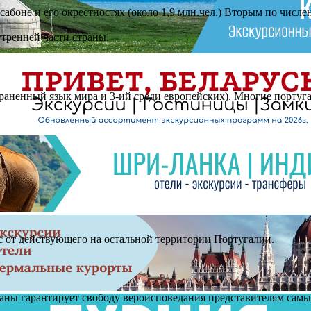
сабоне и его окрестностях (около 1,9 млн.чел.) Вторым по числе
утренней части страны.
раненный язык мира и 3-ий среди европейских). Многие португ
с от действующего на остальной территории Португалии.
раны гарантирует свободу вероисповедания представителям сам