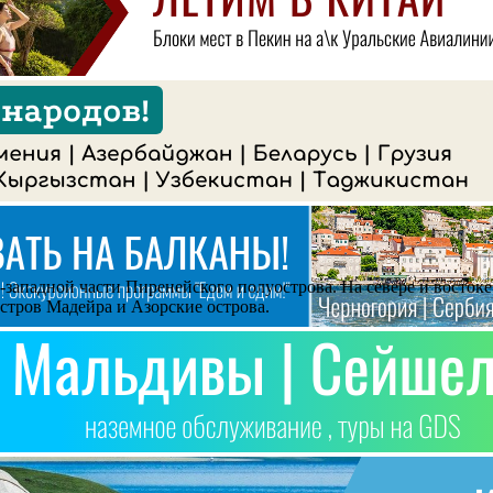
-западной части Пиренейского полуострова. На севере и востоке
стров Мадейра и Азорские острова.