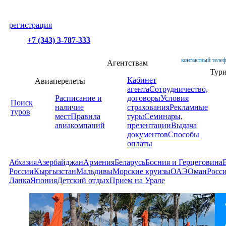
регистрация
+7 (343) 3-787-333
контактный телеф
Агентствам
Тур
Кабинет
Авиаперелеты
агента
Сотрудничество,
Расписание и
договоры
Условия
Поиск
наличие
страхования
Рекламные
туров
мест
Правила
туры
Семинары,
авиакомпаний
презентации
Выдача
документов
Способы
оплаты
Абхазия
Азербайджан
Армения
Беларусь
Босния и Герцеговина
России
Кыргызстан
Мальдивы
Морские круизы
ОАЭ
Оман
Росс
Ланка
Япония
Детский отдых
Прием на Урале