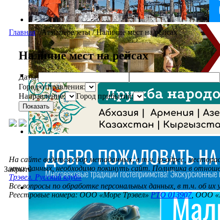
Главная
/
Авиаперелеты
/
Наличие мест на рейсах
Наличие мест на рейсах
Даты:
Город отправления:
Направление:
Город прибытия:
Показать
На сайте ведется сбор метаданных, в т.ч. ip-адрес, местора
этих данных, необходимо покинуть сайт. Политика в отнош
Закрыть
Трэвел. Русский клуб»
Все вопросы по обработке персональных данных, в т.ч. об их
Реестровые номера: ООО «Море Трэвел»
РТО 013907
, ООО «