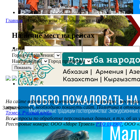
Главная
/
Авиаперелеты
/
Наличие мест на рейсах
Наличие мест на рейсах
Даты:
Город отправления:
Направление:
Город прибытия:
Показать
На сайте ведется сбор метаданных, в т.ч. ip-адрес, местора
этих данных, необходимо покинуть сайт. Политика в отнош
Закрыть
Трэвел. Русский клуб»
Все вопросы по обработке персональных данных, в т.ч. об их
Реестровые номера: ООО «Море Трэвел»
РТО 013907
, ООО «