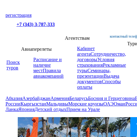
регистрация
+7 (343) 3-787-333
контактный телеф
Агентствам
Тур
Кабинет
Авиаперелеты
агента
Сотрудничество,
Расписание и
договоры
Условия
Поиск
наличие
страхования
Рекламные
туров
мест
Правила
туры
Семинары,
авиакомпаний
презентации
Выдача
документов
Способы
оплаты
Абхазия
Азербайджан
Армения
Беларусь
Босния и Герцеговина
России
Кыргызстан
Мальдивы
Морские круизы
ОАЭ
Оман
Росс
Ланка
Япония
Детский отдых
Прием на Урале