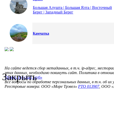
Большая Алушта | Большая Ялта | Восточный
Берег | Западный Берег
Камчатка
На сайте ведется сбор метаданных, в т.ч. ip-адрес, местора
этих данных, необходимо покинуть сайт. Политика в отнош
Закрыть
Трэвел. Русский клуб»
Все вопросы по обработке персональных данных, в т.ч. об их
Реестровые номера: ООО «Море Трэвел»
РТО 013907
, ООО «