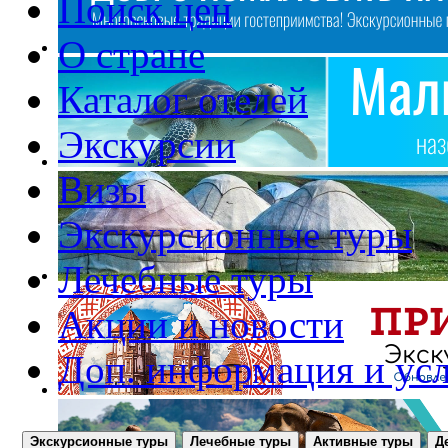
Поиск цен
О стране
Каталог отелей
Экскурсии
Визы
Экскурсионные туры
Лечебные туры
Акции и новости
Доп. информация и ус
Экскурсионные туры
Лечебные туры
Активные туры
Д