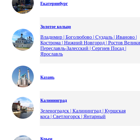
Екатеринбург
Золотое кольцо
Владимир | Боголюбово | Суздаль | Иваново |
Кострома | Нижний Новгород | Ростов Велики
Переславль-Залесский | Сергиев Посад |
Ярославль
Казань
Калининград
Зеленоградск | Калининград | Куршская
коса | Светлогорск | Янтарный
Крым