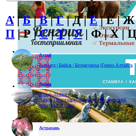
А
|
Б
|
В
|
Г
| Д |
Е
| Ё | Ж
П
| Р |
С
|
Т
|
У
| Ф | Х | Ц
Алтай
Барнаул | Бийск |
Белокуриха
|
Горно-Алтайск
Анапа
Абрау-Дюрсо |
Анапа | Витязево | Джемете | Пионерский
проспект | Сукко
Астрахань