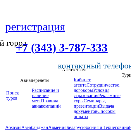
регистрация
й город
+7 (343) 3-787-333
контактный телефо
Агентствам
Тур
Кабинет
Авиаперелеты
агента
Сотрудничество,
Расписание и
договоры
Условия
Поиск
наличие
страхования
Рекламные
туров
мест
Правила
туры
Семинары,
авиакомпаний
презентации
Выдача
документов
Способы
оплаты
Абхазия
Азербайджан
Армения
Беларусь
Босния и Герцеговина