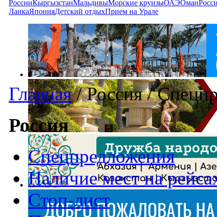
России
Кыргызстан
Мальдивы
Морские круизы
ОАЭ
Оман
Росс
Ланка
Япония
Детский отдых
Прием на Урале
Главная
/
Россия
/
Спецпр
Россия
Спецпредложения
Наличие мест на рейса
Стоп-лист